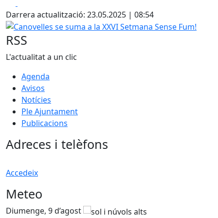
Facebook
X
Darrera actualització: 23.05.2025 | 08:54
Canovelles se suma a la XXVI Setmana Sense Fum!
RSS
L'actualitat a un clic
Agenda
Avisos
Notícies
Ple Ajuntament
Publicacions
Adreces i telèfons
Accedeix
Meteo
Diumenge, 9 d’agost
D