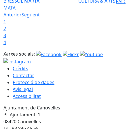
BRESSOL MARTA
CULTURA & ARTS
PALO
MATA
Anterior
Següent
1
2
3
4
Xarxes socials:
Crèdits
Contactar
Protecció de dades
Avís legal
Accessibilitat
Ajuntament de Canovelles
Pl. Ajuntament, 1
08420 Canovelles
Tel. 93 846 45 55