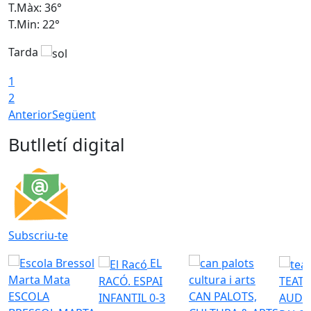
T.Màx: 36°
T
T.Min: 22°
T
Tarda
T
1
2
Anterior
Següent
Butlletí digital
Subscriu-te
EL
RACÓ. ESPAI
TEATR
ESCOLA
CAN PALOTS,
INFANTIL 0-3
AUDI