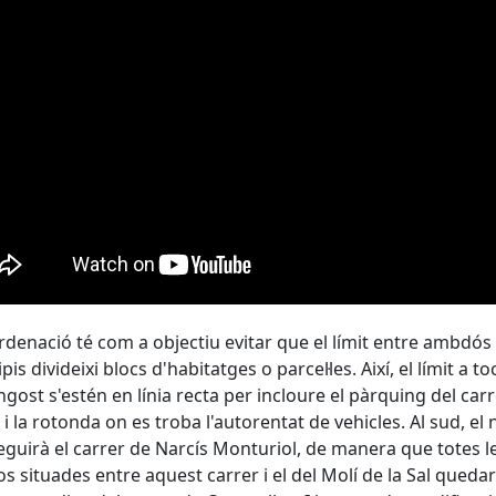
rdenació té com a objectiu evitar que el límit entre ambdós
is divideixi blocs d'habitatges o parcel·les. Així, el límit a to
ngost s'estén en línia recta per incloure el pàrquing del car
 i la rotonda on es troba l'autorentat de vehicles. Al sud, el
seguirà el carrer de Narcís Monturiol, de manera que totes le
os situades entre aquest carrer i el del Molí de la Sal queda