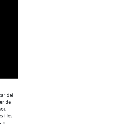
car del
rer de
 nou
s illes
ran