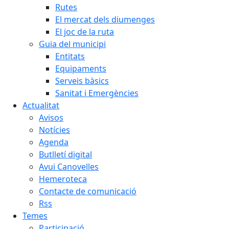
Rutes
El mercat dels diumenges
El joc de la ruta
Guia del municipi
Entitats
Equipaments
Serveis bàsics
Sanitat i Emergències
Actualitat
Avisos
Notícies
Agenda
Butlletí digital
Avui Canovelles
Hemeroteca
Contacte de comunicació
Rss
Temes
Participació