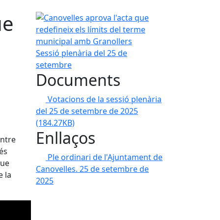
ue
Canovelles aprova l'acta que redefineix els límit
Sessió plenària del 25 de
setembre
Documents
Votacions de la sessió plenària
del 25 de setembre de 2025
(184.27KB)
Enllaços
entre
és
Ple ordinari de l'Ajuntament de
que
Canovelles. 25 de setembre de
 la
2025