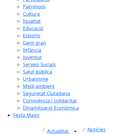
Patrimoni
Cultura
Igualtat
Educació
Esports
Gent gran
Infància
Joventut
Serveis Socials
Salut pública
Urbanisme
Medi ambient
Seguretat Ciutadana
Convivència i solidaritat
Dinamització Econòmica
Festa Major
Notícies
Actualitat