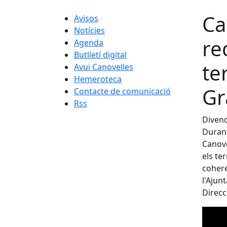
Ca
Avisos
Notícies
re
Agenda
Butlletí digital
te
Avui Canovelles
Hemeroteca
Gr
Contacte de comunicació
Rss
Divend
Duran
Canove
els te
cohere
l'Ajun
Direcc