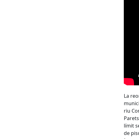
La reo
municip
riu Co
Parets
límit 
de pis