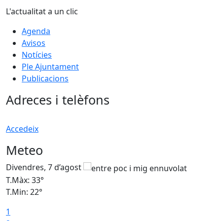
L'actualitat a un clic
Agenda
Avisos
Notícies
Ple Ajuntament
Publicacions
Adreces i telèfons
Accedeix
Meteo
Divendres, 7 d’agost
D
T.Màx: 33°
T
T.Min: 22°
T
1