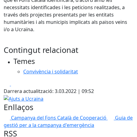
necessitats identificades i les peticions realitzades, a
través dels projectes presentats per les entitats
humanitàries i als municipis implicats als països veïns
i/o a Ucraïna.
Contingut relacionat
Temes
Convivència i solidaritat
Facebook
X
Darrera actualització: 3.03.2022 | 09:52
Ajuts a Ucraïna
Enllaços
Campanya del Fons Català de Cooperació
Guia de
gestió per a la campanya d'emergència
RSS