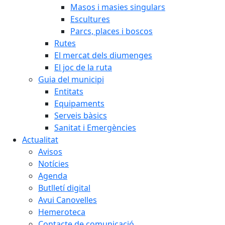
Masos i masies singulars
Escultures
Parcs, places i boscos
Rutes
El mercat dels diumenges
El joc de la ruta
Guia del municipi
Entitats
Equipaments
Serveis bàsics
Sanitat i Emergències
Actualitat
Avisos
Notícies
Agenda
Butlletí digital
Avui Canovelles
Hemeroteca
Contacte de comunicació