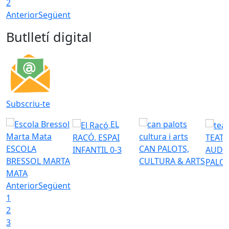
2
Anterior
Següent
Butlletí digital
Subscriu-te
EL
RACÓ. ESPAI
TEATR
ESCOLA
CAN PALOTS,
INFANTIL 0-3
AUDI
BRESSOL MARTA
CULTURA & ARTS
PALO
MATA
Anterior
Següent
1
2
3