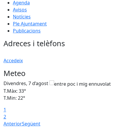
Agenda
Avisos
Notícies
Ple Ajuntament
Publicacions
Adreces i telèfons
Accedeix
Meteo
Divendres, 7 d’agost
D
T.Màx: 33°
T
T.Min: 22°
T
1
2
Anterior
Següent