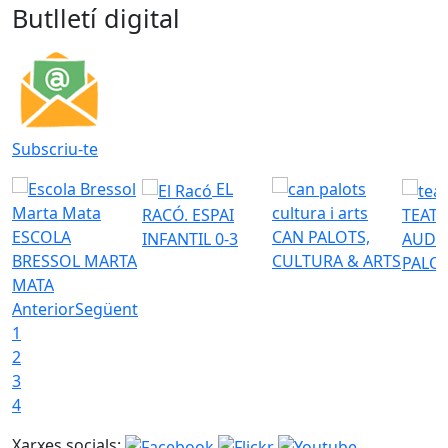
Butlletí digital
Subscriu-te
EL
RACÓ. ESPAI
TEATR
ESCOLA
CAN PALOTS,
INFANTIL 0-3
AUDI
BRESSOL MARTA
CULTURA & ARTS
PALO
MATA
Anterior
Següent
1
2
3
4
Xarxes socials: