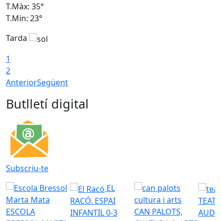
T.Màx: 35°
T
T.Min: 23°
T
Tarda
T
1
2
Anterior
Següent
Butlletí digital
Subscriu-te
EL
RACÓ. ESPAI
TEATR
ESCOLA
CAN PALOTS,
INFANTIL 0-3
AUDI