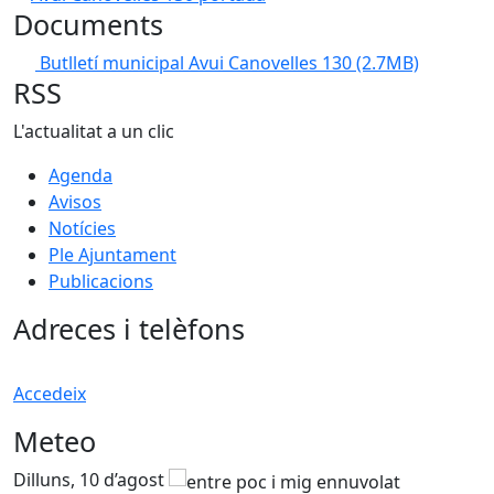
Documents
Butlletí municipal Avui Canovelles 130
(2.7MB)
RSS
L'actualitat a un clic
Agenda
Avisos
Notícies
Ple Ajuntament
Publicacions
Adreces i telèfons
Accedeix
Meteo
Dilluns, 10 d’agost
D