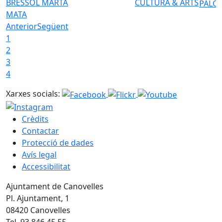
BRESSOL MARTA
CULTURA & ARTS
PALO
MATA
Anterior
Següent
1
2
3
4
Xarxes socials:
Crèdits
Contactar
Protecció de dades
Avís legal
Accessibilitat
Ajuntament de Canovelles
Pl. Ajuntament, 1
08420 Canovelles