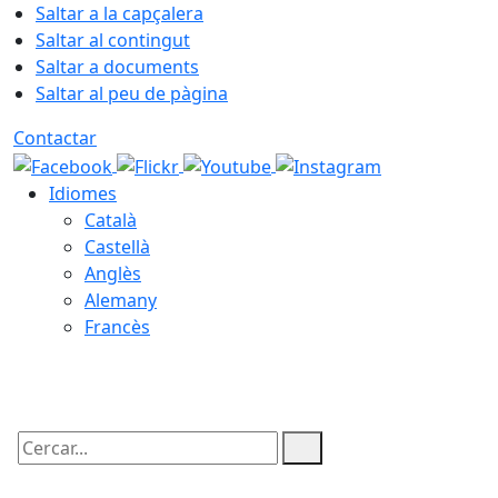
Saltar a la capçalera
Saltar al contingut
Saltar a documents
Saltar al peu de pàgina
Contactar
Idiomes
Català
Castellà
Anglès
Alemany
Francès
09.08.2026 | 07:56
Cercar: