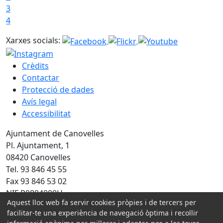
3
4
Xarxes socials:
Crèdits
Contactar
Protecció de dades
Avís legal
Accessibilitat
Ajuntament de Canovelles
Pl. Ajuntament, 1
08420 Canovelles
Tel. 93 846 45 55
Fax 93 846 53 02
NIF P0804000H
Aquest lloc web fa servir cookies pròpies i de tercers per
Amb la col·laboració de:
facilitar-te una experiència de navegació òptima i recollir