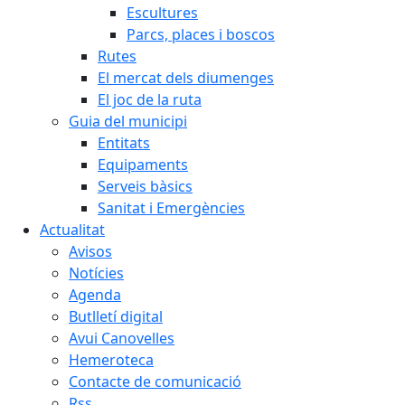
Escultures
Parcs, places i boscos
Rutes
El mercat dels diumenges
El joc de la ruta
Guia del municipi
Entitats
Equipaments
Serveis bàsics
Sanitat i Emergències
Actualitat
Avisos
Notícies
Agenda
Butlletí digital
Avui Canovelles
Hemeroteca
Contacte de comunicació
Rss