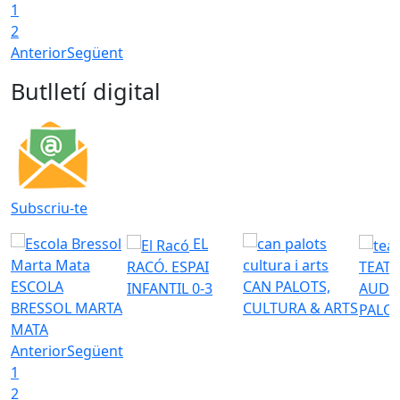
1
2
Anterior
Següent
Butlletí digital
Subscriu-te
EL
RACÓ. ESPAI
TEATR
ESCOLA
CAN PALOTS,
INFANTIL 0-3
AUDI
BRESSOL MARTA
CULTURA & ARTS
PALO
MATA
Anterior
Següent
1
2