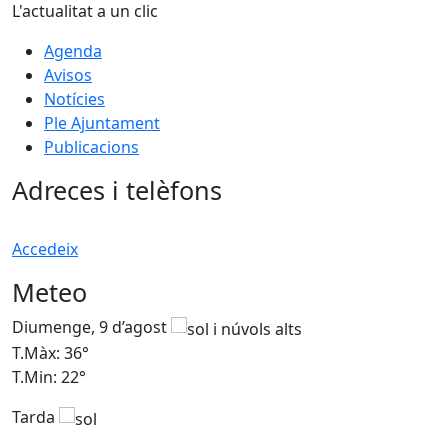
L'actualitat a un clic
Agenda
Avisos
Notícies
Ple Ajuntament
Publicacions
Adreces i telèfons
Accedeix
Meteo
Diumenge, 9 d’agost
D
T.Màx: 36°
T
T.Min: 22°
T
Tarda
T