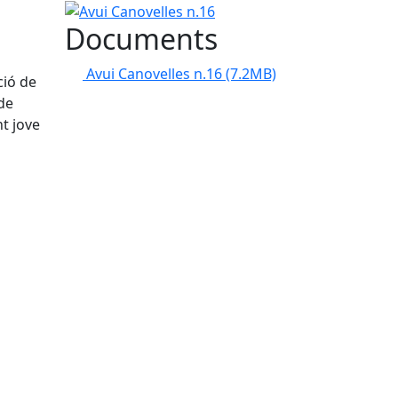
Avui Canovelles n.16
Documents
Avui Canovelles n.16
(7.2MB)
ció de
 de
nt jove