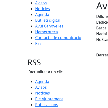
Av
Avisos
Notícies
Agenda
Dillun
Butlletí digital
L'edic
Avui Canovelles
Barcel
Hemeroteca
Nadal 
Contacte de comunicació
NoSta
Rss
Fa
Darrer
RSS
L'actualitat a un clic
Agenda
Avisos
Notícies
Ple Ajuntament
Publicacions