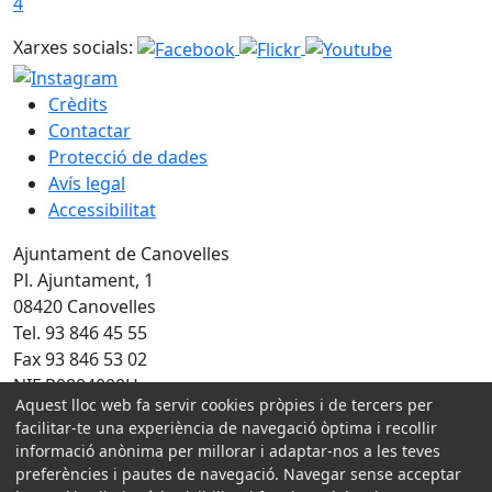
4
Xarxes socials:
Crèdits
Contactar
Protecció de dades
Avís legal
Accessibilitat
Ajuntament de Canovelles
Pl. Ajuntament, 1
08420 Canovelles
Tel. 93 846 45 55
Fax 93 846 53 02
NIF P0804000H
Aquest lloc web fa servir cookies pròpies i de tercers per
facilitar-te una experiència de navegació òptima i recollir
Amb la col·laboració de:
informació anònima per millorar i adaptar-nos a les teves
preferències i pautes de navegació. Navegar sense acceptar