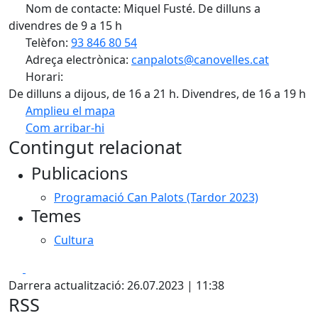
Nom de contacte: Miquel Fusté. De dilluns a
divendres de 9 a 15 h
Telèfon:
93 846 80 54
Adreça electrònica:
canpalots@canovelles.cat
Horari:
De dilluns a dijous, de 16 a 21 h. Divendres, de 16 a 19 h
Amplieu el mapa
Com arribar-hi
Leaflet
| ©
OpenStreetMap
contributors
Contingut relacionat
+
Publicacions
−
Programació Can Palots (Tardor 2023)
Temes
Cultura
Facebook
X
Darrera actualització: 26.07.2023 | 11:38
RSS