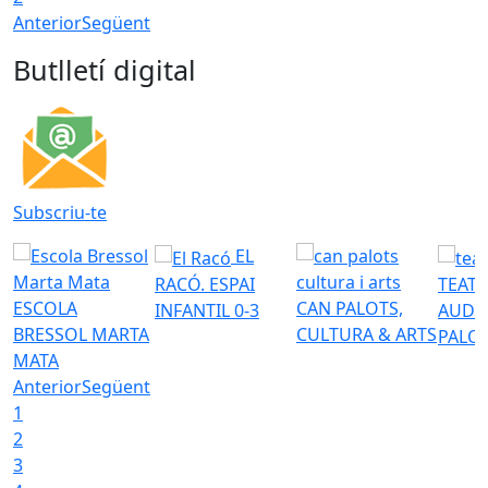
Anterior
Següent
Butlletí digital
Subscriu-te
EL
RACÓ. ESPAI
TEATR
ESCOLA
CAN PALOTS,
INFANTIL 0-3
AUDI
BRESSOL MARTA
CULTURA & ARTS
PALO
MATA
Anterior
Següent
1
2
3