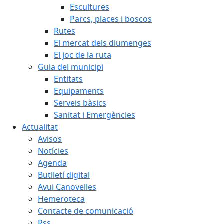
Escultures
Parcs, places i boscos
Rutes
El mercat dels diumenges
El joc de la ruta
Guia del municipi
Entitats
Equipaments
Serveis bàsics
Sanitat i Emergències
Actualitat
Avisos
Notícies
Agenda
Butlletí digital
Avui Canovelles
Hemeroteca
Contacte de comunicació
Rss