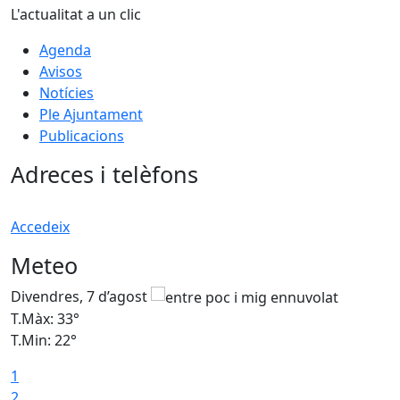
L'actualitat a un clic
Agenda
Avisos
Notícies
Ple Ajuntament
Publicacions
Adreces i telèfons
Accedeix
Meteo
Divendres, 7 d’agost
D
T.Màx: 33°
T
T.Min: 22°
T
1
2