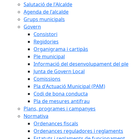
Salutació de l'Alcalde
Agenda de l'alcalde
Grups municipals
Govern
Consistori
Regidories
Organigrama i cartipàs
Ple municipal
Informació del desenvolupament del ple
Junta de Govern Local
Comissions
Pla d'Actuació Municipal (PAM)
Codi de bona conducta
Pla de mesures antifrau
Plans, programes i campanyes
Normativa
Ordenances fiscals
Ordenances reguladores i reglaments
Estatuts i reglaments de funcionament