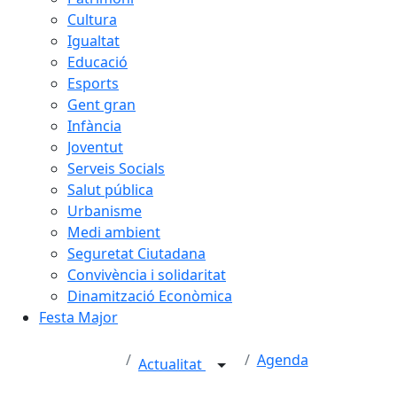
Cultura
Igualtat
Educació
Esports
Gent gran
Infància
Joventut
Serveis Socials
Salut pública
Urbanisme
Medi ambient
Seguretat Ciutadana
Convivència i solidaritat
Dinamització Econòmica
Festa Major
Agenda
Actualitat