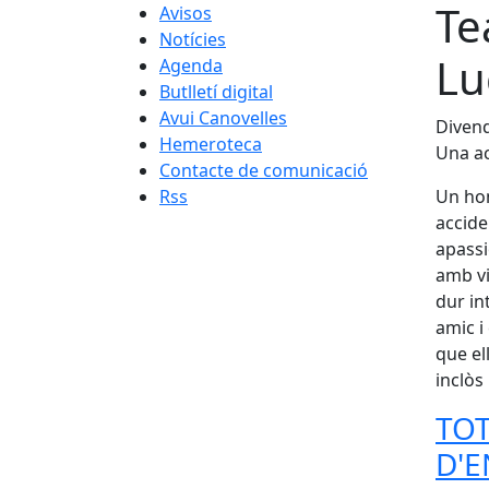
Te
Avisos
Notícies
Lu
Agenda
Butlletí digital
Avui Canovelles
Divend
Hemeroteca
Una ac
Contacte de comunicació
Rss
Un hom
accide
apassi
amb vi
dur in
amic i
que el
inclòs
TOT
D'