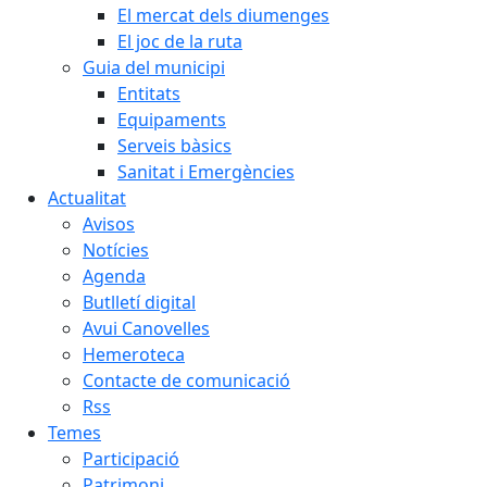
El mercat dels diumenges
El joc de la ruta
Guia del municipi
Entitats
Equipaments
Serveis bàsics
Sanitat i Emergències
Actualitat
Avisos
Notícies
Agenda
Butlletí digital
Avui Canovelles
Hemeroteca
Contacte de comunicació
Rss
Temes
Participació
Patrimoni