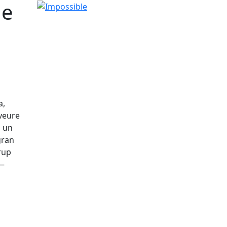
de
Impossible
a,
 veure
a un
gran
rup
 —