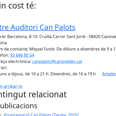
n cost té:
tre Auditori Can Palots
rer Barcelona, 8-10. Cruïlla Carrer Sant Jordi - 08420 Canovel
lona
 de contacte: Miquel Fusté. De dilluns a divendres de 9 a 1
èfon:
93 846 80 54
eça electrònica:
canpalots@canovelles.cat
ari:
luns a dijous, de 16 a 21 h. Divendres, de 16 a 19 h
Amplie
 arribar-hi
Leaflet
| ©
OpenStreetMap
con
tingut relacionat
ublicacions
Programació Can Palots (Tardor 2025)