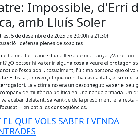
atre: Impossible, d'Erri 
ca, amb Lluís Soler
res, 5 de desembre de 2025 de 20:00h a 21:30h
usació i defensa plenes de sospites
e ha mort en caure d'una lleixa de muntanya. ¿Va ser un
nt? ¿O potser hi va tenir alguna cosa a veure el protagonist
onat de l'escalada i, casualment, l'última persona que el va
da? El fiscal, convençut que no hi ha casualitats, el sotmet 
terrogatori. La víctima no era un desconegut: va ser el seu 
 company de militància política en una banda armada. Un g
l va acabar delatant, salvant-se de la presó mentre la resta
 l'acusat— en patia les conseqüències.
 EL QUE VOLS SABER I VENDA
ENTRADES