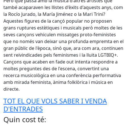
Però què passa amb la música d'altres artistes que
també acaparaven les llistes d'èxits d'aquests anys, com
la Rocío Jurado, la María Jiménez o la Mari Trini?
Aquestes figures de la cançó popular no proposen
grans ruptures estètiques i musicals però moltes de les
seves cançons vehiculen missatges proto-feministes
que no només van deixar una profunda empremta en el
gran públic de l'època, sinó que, ara com ara, continuen
sent reivindicades pels feminismes i la lluita LGTBIQ+.
Cançons que acaben en fade out intenta respondre a
moltes preguntes des de l'escena, convertint una
recerca musicològica en una conferència performativa
amb mirada feminista, ànima folklòrica i música en
directe.
TOT EL QUE VOLS SABER I VENDA
D'ENTRADES
Quin cost té: