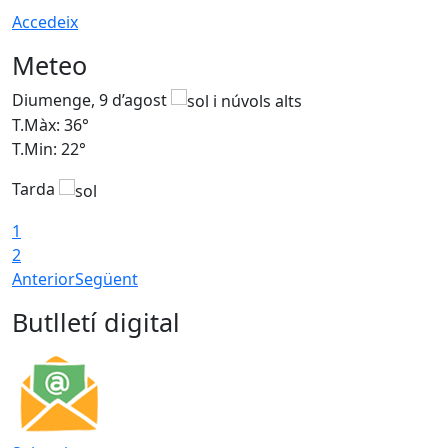
Accedeix
Meteo
Diumenge, 9 d’agost
D
T.Màx: 36°
T
T.Min: 22°
T
Tarda
T
1
2
Anterior
Següent
Butlletí digital