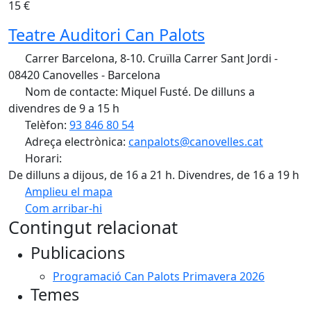
15 €
Teatre Auditori Can Palots
Carrer Barcelona, 8-10. Cruïlla Carrer Sant Jordi -
08420 Canovelles - Barcelona
Nom de contacte: Miquel Fusté. De dilluns a
divendres de 9 a 15 h
Telèfon:
93 846 80 54
Adreça electrònica:
canpalots@canovelles.cat
Horari:
De dilluns a dijous, de 16 a 21 h. Divendres, de 16 a 19 h
Amplieu el mapa
Com arribar-hi
Leaflet
| ©
OpenStreetMap
contributors
Contingut relacionat
+
Publicacions
−
Programació Can Palots Primavera 2026
Temes