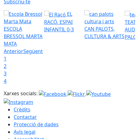
Subscriu-te
EL
RACÓ. ESPAI
TEATR
ESCOLA
CAN PALOTS,
INFANTIL 0-3
AUDI
BRESSOL MARTA
CULTURA & ARTS
PALO
MATA
Anterior
Següent
1
2
3
4
Xarxes socials:
Crèdits
Contactar
Protecció de dades
Avís legal