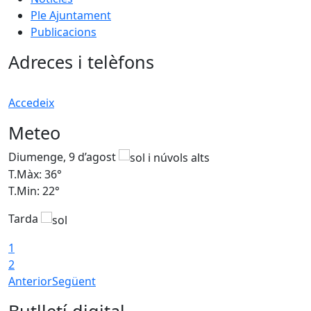
Ple Ajuntament
Publicacions
Adreces i telèfons
Accedeix
Meteo
Diumenge, 9 d’agost
D
T.Màx: 36°
T
T.Min: 22°
T
Tarda
T
1
2
Anterior
Següent