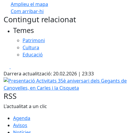
Amplieu el mapa
Com arribar-hi
Leaflet
| ©
OpenStreetMap
contributors
Contingut relacionat
+
Temes
−
Patrimoni
Cultura
Educació
Facebook
X
Darrera actualització: 20.02.2026 | 23:33
Presentació Activitats 35è aniversari dels Gegants de Canov
RSS
L'actualitat a un clic
Agenda
Avisos
Notícies