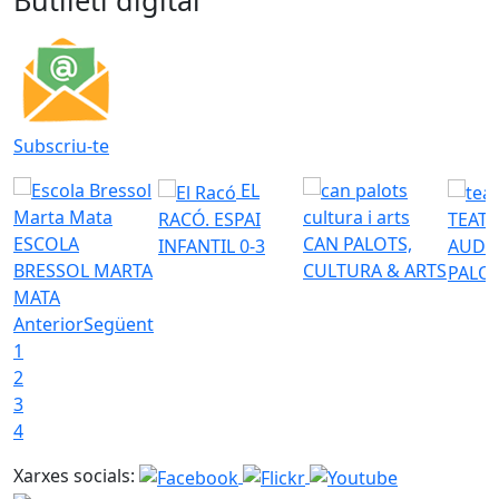
Butlletí digital
Subscriu-te
EL
RACÓ. ESPAI
TEATR
ESCOLA
CAN PALOTS,
INFANTIL 0-3
AUDI
BRESSOL MARTA
CULTURA & ARTS
PALO
MATA
Anterior
Següent
1
2
3
4
Xarxes socials: