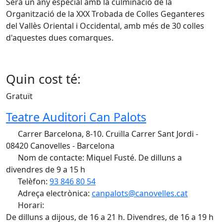
Serà un any especial amb la culminació de la
Organització de la XXX Trobada de Colles Geganteres
del Vallès Oriental i Occidental, amb més de 30 colles
d'aquestes dues comarques.
Quin cost té:
Gratuït
Teatre Auditori Can Palots
Carrer Barcelona, 8-10. Cruïlla Carrer Sant Jordi -
08420 Canovelles - Barcelona
Nom de contacte: Miquel Fusté. De dilluns a
divendres de 9 a 15 h
Telèfon:
93 846 80 54
Adreça electrònica:
canpalots@canovelles.cat
Horari:
De dilluns a dijous, de 16 a 21 h. Divendres, de 16 a 19 h