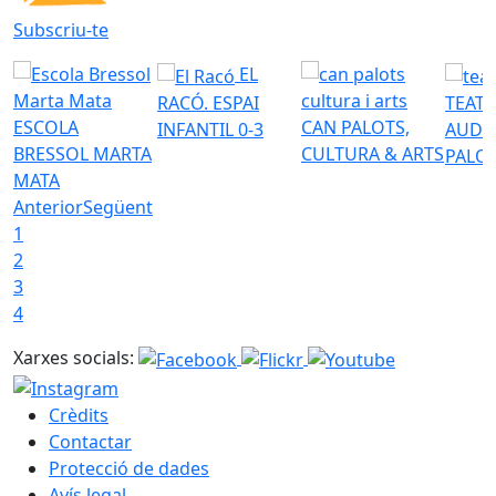
Subscriu-te
EL
RACÓ. ESPAI
TEATR
ESCOLA
CAN PALOTS,
INFANTIL 0-3
AUDI
BRESSOL MARTA
CULTURA & ARTS
PALO
MATA
Anterior
Següent
1
2
3
4
Xarxes socials:
Crèdits
Contactar
Protecció de dades
Avís legal