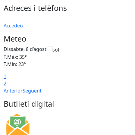
Adreces i telèfons
Accedeix
Meteo
Dissabte, 8 d’agost
D
T.Màx: 35°
T
T.Min: 23°
T
1
2
Anterior
Següent
Butlletí digital