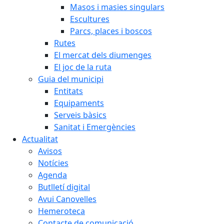
Masos i masies singulars
Escultures
Parcs, places i boscos
Rutes
El mercat dels diumenges
El joc de la ruta
Guia del municipi
Entitats
Equipaments
Serveis bàsics
Sanitat i Emergències
Actualitat
Avisos
Notícies
Agenda
Butlletí digital
Avui Canovelles
Hemeroteca
Contacte de comunicació