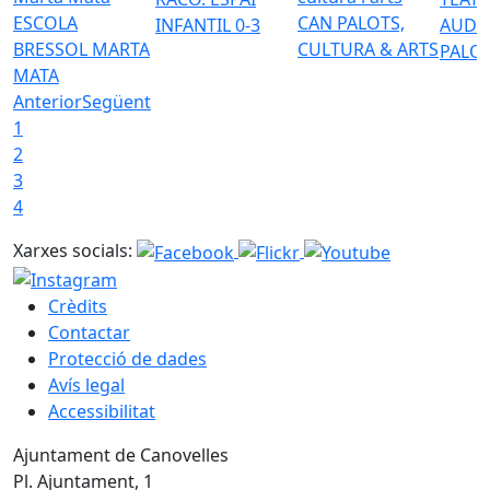
ESCOLA
CAN PALOTS,
INFANTIL 0-3
AUDI
BRESSOL MARTA
CULTURA & ARTS
PALO
MATA
Anterior
Següent
1
2
3
4
Xarxes socials:
Crèdits
Contactar
Protecció de dades
Avís legal
Accessibilitat
Ajuntament de Canovelles
Pl. Ajuntament, 1