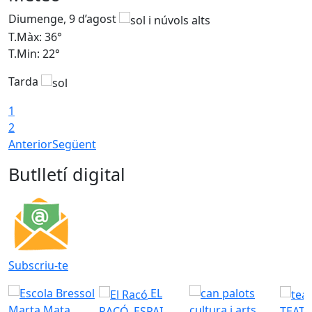
Diumenge, 9 d’agost
D
T.Màx: 36°
T
T.Min: 22°
T
Tarda
T
1
2
Anterior
Següent
Butlletí digital
Subscriu-te
EL
RACÓ. ESPAI
TEATR