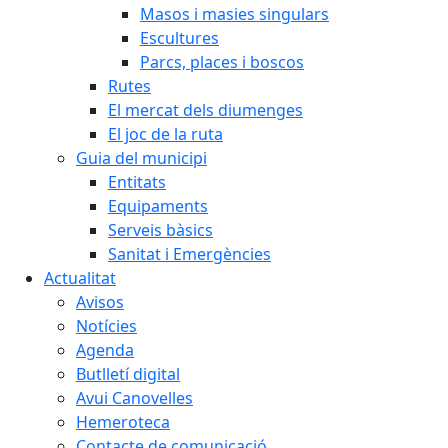
Masos i masies singulars
Escultures
Parcs, places i boscos
Rutes
El mercat dels diumenges
El joc de la ruta
Guia del municipi
Entitats
Equipaments
Serveis bàsics
Sanitat i Emergències
Actualitat
Avisos
Notícies
Agenda
Butlletí digital
Avui Canovelles
Hemeroteca
Contacte de comunicació