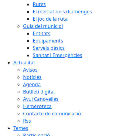
Rutes
El mercat dels diumenges
El joc de la ruta
Guia del municipi
Entitats
Equipaments
Serveis bàsics
Sanitat i Emergències
Actualitat
Avisos
Notícies
Agenda
Butlletí digital
Avui Canovelles
Hemeroteca
Contacte de comunicació
Rss
Temes
Participació