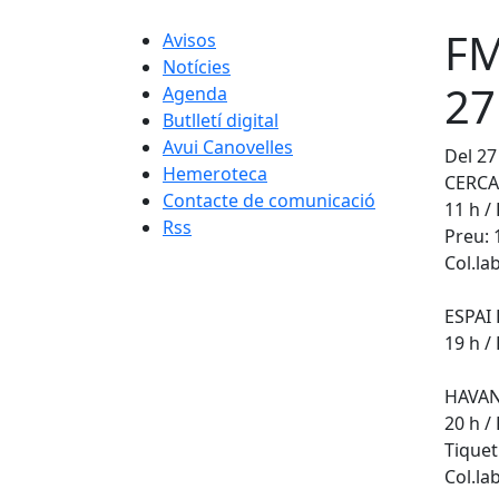
FM
Avisos
Notícies
27
Agenda
Butlletí digital
Avui Canovelles
Del 27 
Hemeroteca
CERCA
Contacte de comunicació
11 h / 
Rss
Preu: 
Col.la
ESPAI
19 h / 
HAVAN
20 h /
Tiquet
Col.la