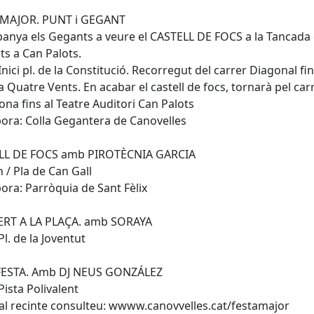
 MAJOR. PUNT i GEGANT
nya els Gegants a veure el CASTELL DE FOCS a la Tancada 
s a Can Palots.
 Inici pl. de la Constitució. Recorregut del carrer Diagonal fin
la Quatre Vents. En acabar el castell de focs, tornarà pel car
ona fins al Teatre Auditori Can Palots
bora: Colla Gegantera de Canovelles
LL DE FOCS amb PIROTÈCNIA GARCIA
h / Pla de Can Gall
bora: Parròquia de Sant Fèlix
RT A LA PLAÇA. amb SORAYA
Pl. de la Joventut
 FESTA. Amb DJ NEUS GONZÁLEZ
Pista Polivalent
al recinte consulteu: wwww.canovvelles.cat/festamajor