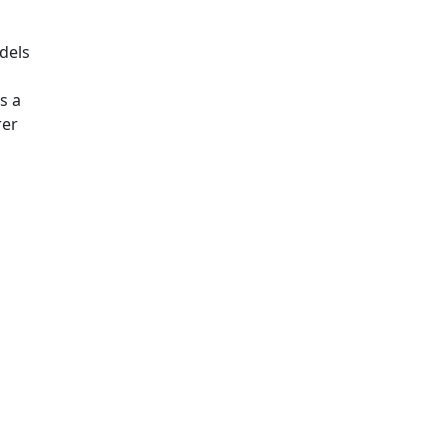
dels
s a
rer