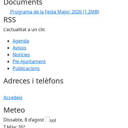
Documents
Programa de la Festa Major 2026
(1.2MB)
RSS
L'actualitat a un clic
Agenda
Avisos
Notícies
Ple Ajuntament
Publicacions
Adreces i telèfons
Accedeix
Meteo
Dissabte, 8 d’agost
D
T.Màx: 35°
T