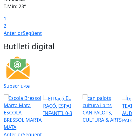
T.Min: 23°
T
1
2
Anterior
Següent
Butlletí digital
Subscriu-te
EL
RACÓ. ESPAI
TEATR
ESCOLA
CAN PALOTS,
INFANTIL 0-3
AUDI
BRESSOL MARTA
CULTURA & ARTS
PALO
MATA
Anterior
Següent