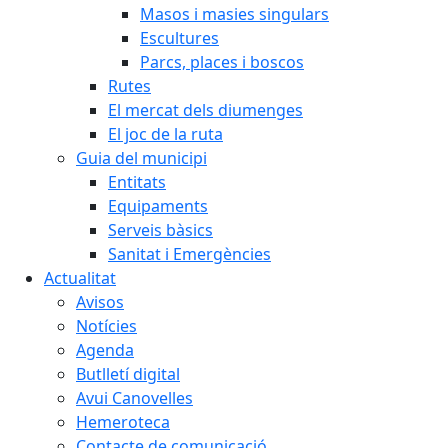
Masos i masies singulars
Escultures
Parcs, places i boscos
Rutes
El mercat dels diumenges
El joc de la ruta
Guia del municipi
Entitats
Equipaments
Serveis bàsics
Sanitat i Emergències
Actualitat
Avisos
Notícies
Agenda
Butlletí digital
Avui Canovelles
Hemeroteca
Contacte de comunicació