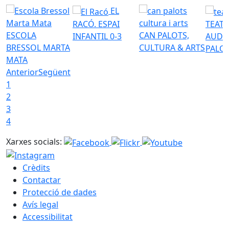
EL
RACÓ. ESPAI
TEATR
ESCOLA
CAN PALOTS,
INFANTIL 0-3
AUDI
BRESSOL MARTA
CULTURA & ARTS
PALO
MATA
Anterior
Següent
1
2
3
4
Xarxes socials:
Crèdits
Contactar
Protecció de dades
Avís legal
Accessibilitat