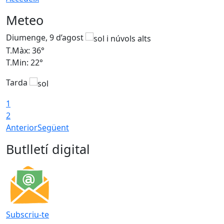
Meteo
Diumenge, 9 d’agost
D
T.Màx: 36°
T
T.Min: 22°
T
Tarda
T
1
2
Anterior
Següent
Butlletí digital
Subscriu-te