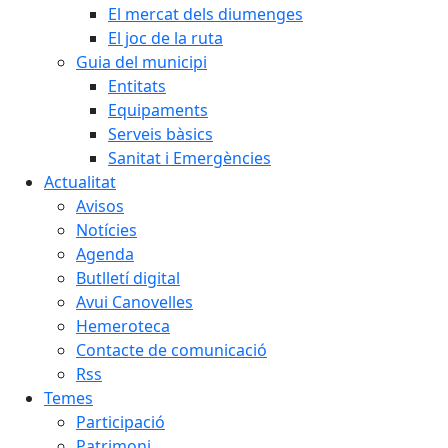
El mercat dels diumenges
El joc de la ruta
Guia del municipi
Entitats
Equipaments
Serveis bàsics
Sanitat i Emergències
Actualitat
Avisos
Notícies
Agenda
Butlletí digital
Avui Canovelles
Hemeroteca
Contacte de comunicació
Rss
Temes
Participació
Patrimoni