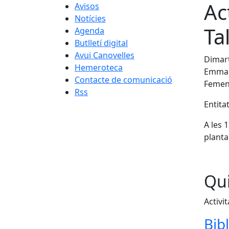
Ac
Avisos
Notícies
Ta
Agenda
Butlletí digital
Avui Canovelles
Dimart
Hemeroteca
Emmarc
Contacte de comunicació
Femení
Rss
Entita
A les 
planta
Qui
Activit
Bib