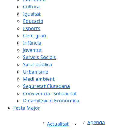
Cultura
Igualtat
Educació
Esports
Gent gran
Infància
Joventut
Serveis Socials
Salut pública
Urbanisme
Medi ambient
Seguretat Ciutadana
Convivència i solidaritat
Dinamització Econòmica
Festa Major
Agenda
Actualitat