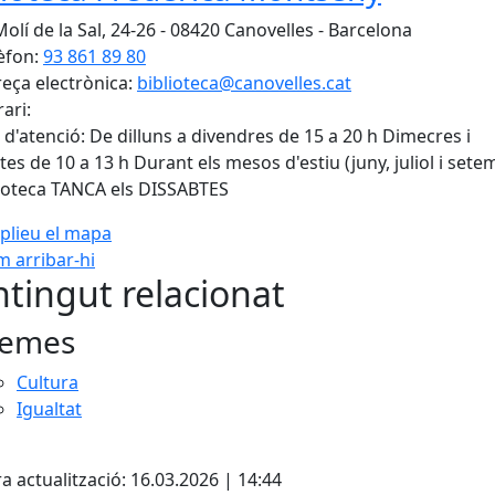
Molí de la Sal, 24-26 - 08420 Canovelles - Barcelona
èfon:
93 861 89 80
eça electrònica:
biblioteca@canovelles.cat
ari:
 d'atenció: De dilluns a divendres de 15 a 20 h Dimecres i
tes de 10 a 13 h Durant els mesos d'estiu (juny, juliol i sete
lioteca TANCA els DISSABTES
plieu el mapa
 arribar-hi
Leaflet
| ©
OpenStreetMap
con
tingut relacionat
emes
Cultura
Igualtat
cebook
X
a actualització: 16.03.2026 | 14:44