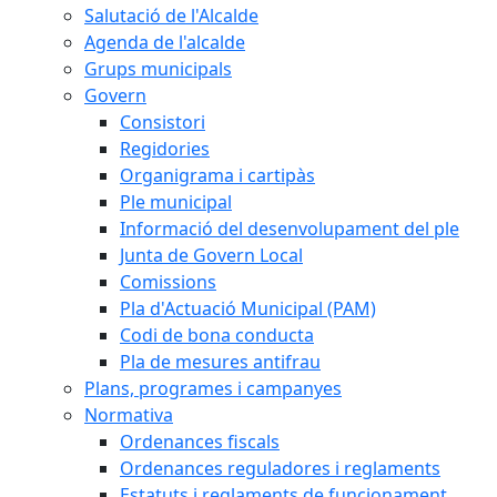
Salutació de l'Alcalde
Agenda de l'alcalde
Grups municipals
Govern
Consistori
Regidories
Organigrama i cartipàs
Ple municipal
Informació del desenvolupament del ple
Junta de Govern Local
Comissions
Pla d'Actuació Municipal (PAM)
Codi de bona conducta
Pla de mesures antifrau
Plans, programes i campanyes
Normativa
Ordenances fiscals
Ordenances reguladores i reglaments
Estatuts i reglaments de funcionament