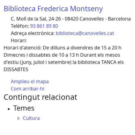
Biblioteca Frederica Montseny
C. Molí de la Sal, 24-26 - 08420 Canovelles - Barcelona
Telèfon:
93 861 89 80
Adreça electrònica:
biblioteca@canovelles.cat
Horari:
Horari d'atenció: De dilluns a divendres de 15 a 20 h
Dimecres i dissabtes de 10 a 13 h Durant els mesos
d'estiu (juny, juliol i setembre) la biblioteca TANCA els
DISSABTES
Amplieu el mapa
Com arribar-hi
Leaflet
| ©
OpenStreetMap
contributors
Contingut relacionat
+
Temes
−
Cultura
Facebook
X