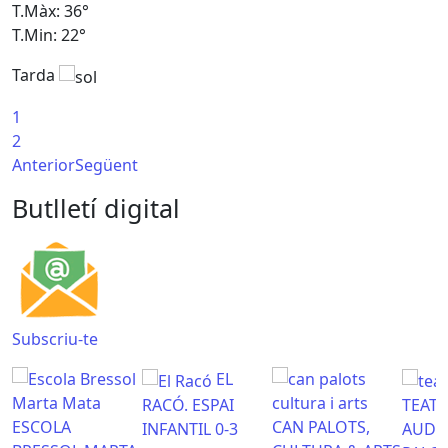
T.Màx: 36°
T
T.Min: 22°
T
Tarda
T
1
2
Anterior
Següent
Butlletí digital
Subscriu-te
EL
RACÓ. ESPAI
TEATR
ESCOLA
CAN PALOTS,
INFANTIL 0-3
AUDI