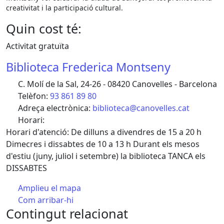
creativitat i la participació cultural.
Quin cost té:
Activitat gratuïta
Biblioteca Frederica Montseny
C. Molí de la Sal, 24-26 - 08420 Canovelles - Barcelona
Telèfon:
93 861 89 80
Adreça electrònica:
biblioteca@canovelles.cat
Horari:
Horari d'atenció: De dilluns a divendres de 15 a 20 h
Dimecres i dissabtes de 10 a 13 h Durant els mesos
d'estiu (juny, juliol i setembre) la biblioteca TANCA els
DISSABTES
Amplieu el mapa
Com arribar-hi
Leaflet
| ©
OpenStreetMap
contributors
Contingut relacionat
+