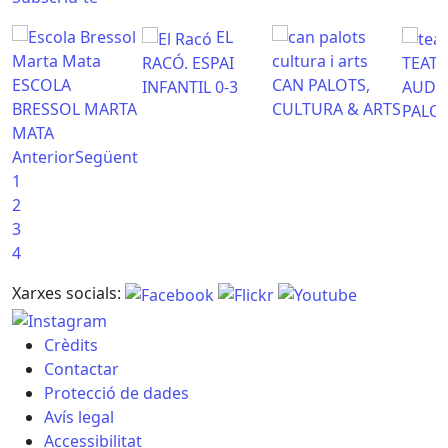
EL
RACÓ. ESPAI
TEATR
ESCOLA
CAN PALOTS,
INFANTIL 0-3
AUDI
BRESSOL MARTA
CULTURA & ARTS
PALO
MATA
Anterior
Següent
1
2
3
4
Xarxes socials:
Crèdits
Contactar
Protecció de dades
Avís legal
Accessibilitat