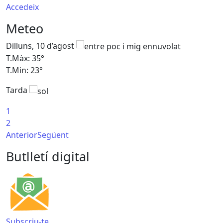
Accedeix
Meteo
Dilluns, 10 d’agost
D
T.Màx: 35°
T
T.Min: 23°
T
Tarda
T
1
2
Anterior
Següent
Butlletí digital
Subscriu-te