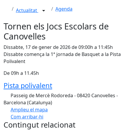
Agenda
Actualitat
Tornen els Jocs Escolars de
Canovelles
Dissabte, 17 de gener de 2026 de 09:00h a 11:45h
Dissabte comença la 1ª jornada de Basquet a la Pista
Polivalent
De 09h a 11.45h
Pista polivalent
Passeig de Mercè Rodoreda - 08420 Canovelles -
Barcelona (Catalunya)
Amplieu el mapa
Com arribar-hi
Leaflet
| ©
OpenStreetMap
contributors
Contingut relacionat
+