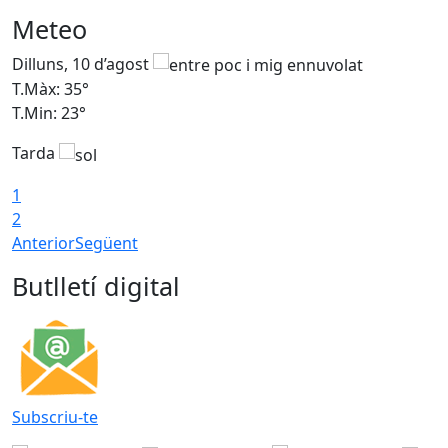
Meteo
Dilluns, 10 d’agost
D
T.Màx: 35°
T
T.Min: 23°
T
Tarda
T
1
2
Anterior
Següent
Butlletí digital
Subscriu-te