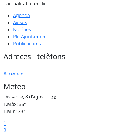
L'actualitat a un clic
Agenda
Avisos
Notícies
Ple Ajuntament
Publicacions
Adreces i telèfons
Accedeix
Meteo
Dissabte, 8 d’agost
D
T.Màx: 35°
T
T.Min: 23°
T
1
2