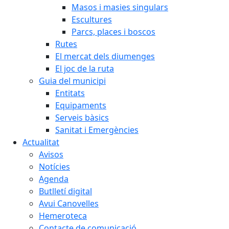
Masos i masies singulars
Escultures
Parcs, places i boscos
Rutes
El mercat dels diumenges
El joc de la ruta
Guia del municipi
Entitats
Equipaments
Serveis bàsics
Sanitat i Emergències
Actualitat
Avisos
Notícies
Agenda
Butlletí digital
Avui Canovelles
Hemeroteca
Contacte de comunicació