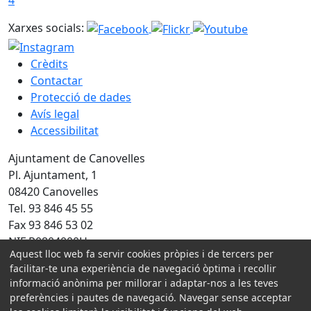
4
Xarxes socials:
Crèdits
Contactar
Protecció de dades
Avís legal
Accessibilitat
Ajuntament de Canovelles
Pl. Ajuntament, 1
08420 Canovelles
Tel. 93 846 45 55
Fax 93 846 53 02
NIF P0804000H
Aquest lloc web fa servir cookies pròpies i de tercers per
Amb la col·laboració de:
facilitar-te una experiència de navegació òptima i recollir
informació anònima per millorar i adaptar-nos a les teves
preferències i pautes de navegació. Navegar sense acceptar