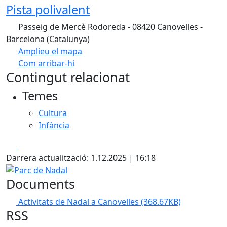
Pista polivalent
Passeig de Mercè Rodoreda - 08420 Canovelles -
Barcelona (Catalunya)
Amplieu el mapa
Com arribar-hi
Leaflet
| ©
OpenStreetMap
contributors
Contingut relacionat
+
Temes
−
Cultura
Infància
Facebook
X
Darrera actualització: 1.12.2025 | 16:18
Parc de Nadal
Documents
Activitats de Nadal a Canovelles
(368.67KB)
RSS