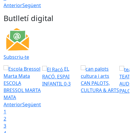
Anterior
Següent
Butlletí digital
Subscriu-te
EL
RACÓ. ESPAI
TEATR
ESCOLA
CAN PALOTS,
INFANTIL 0-3
AUDI
BRESSOL MARTA
CULTURA & ARTS
PALO
MATA
Anterior
Següent
1
2
3