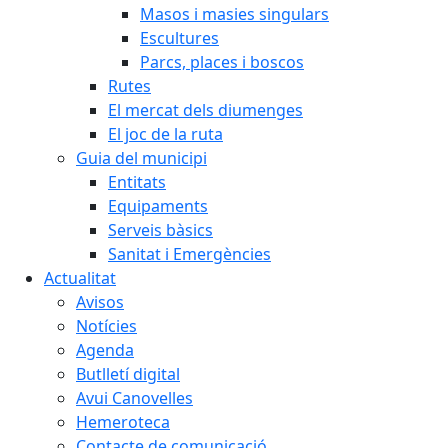
Masos i masies singulars
Escultures
Parcs, places i boscos
Rutes
El mercat dels diumenges
El joc de la ruta
Guia del municipi
Entitats
Equipaments
Serveis bàsics
Sanitat i Emergències
Actualitat
Avisos
Notícies
Agenda
Butlletí digital
Avui Canovelles
Hemeroteca
Contacte de comunicació