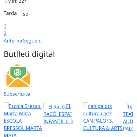
T.Min: 22°
T
Tarda
T
1
2
Anterior
Següent
Butlletí digital
Subscriu-te
EL
RACÓ. ESPAI
TEATR
ESCOLA
CAN PALOTS,
INFANTIL 0-3
AUDI
BRESSOL MARTA
CULTURA & ARTS
PALO
MATA