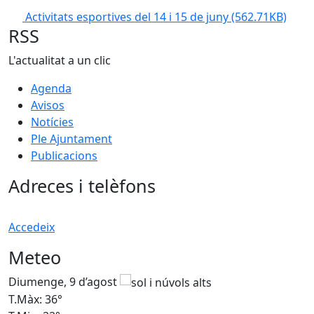
Activitats esportives del 14 i 15 de juny
(562.71KB)
RSS
L'actualitat a un clic
Agenda
Avisos
Notícies
Ple Ajuntament
Publicacions
Adreces i telèfons
Accedeix
Meteo
Diumenge, 9 d’agost
D
T.Màx: 36°
T