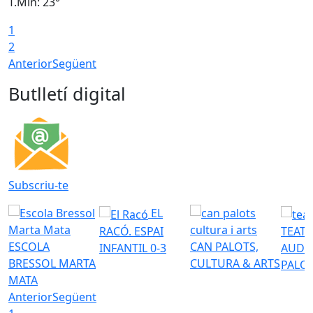
T.Min: 23°
T
1
2
Anterior
Següent
Butlletí digital
Subscriu-te
EL
RACÓ. ESPAI
TEATR
ESCOLA
CAN PALOTS,
INFANTIL 0-3
AUDI
BRESSOL MARTA
CULTURA & ARTS
PALO
MATA
Anterior
Següent