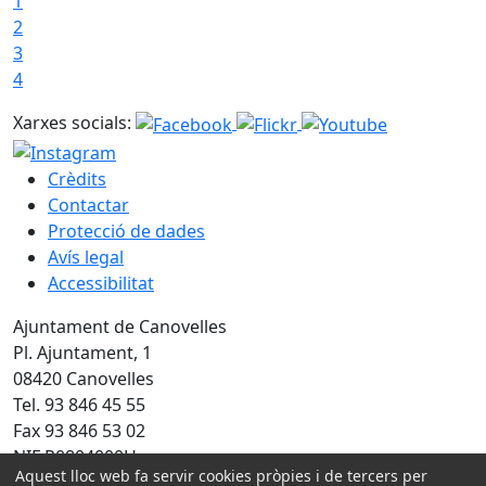
1
2
3
4
Xarxes socials:
Crèdits
Contactar
Protecció de dades
Avís legal
Accessibilitat
Ajuntament de Canovelles
Pl. Ajuntament, 1
08420 Canovelles
Tel. 93 846 45 55
Fax 93 846 53 02
NIF P0804000H
Aquest lloc web fa servir cookies pròpies i de tercers per