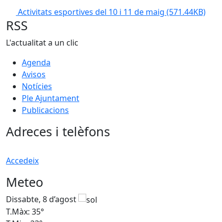
Activitats esportives del 10 i 11 de maig
(571.44KB)
RSS
L'actualitat a un clic
Agenda
Avisos
Notícies
Ple Ajuntament
Publicacions
Adreces i telèfons
Accedeix
Meteo
Dissabte, 8 d’agost
D
T.Màx: 35°
T