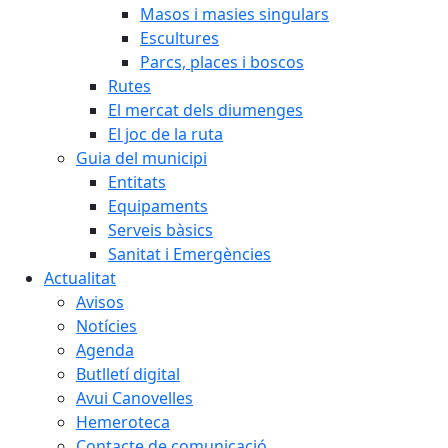
Masos i masies singulars
Escultures
Parcs, places i boscos
Rutes
El mercat dels diumenges
El joc de la ruta
Guia del municipi
Entitats
Equipaments
Serveis bàsics
Sanitat i Emergències
Actualitat
Avisos
Notícies
Agenda
Butlletí digital
Avui Canovelles
Hemeroteca
Contacte de comunicació