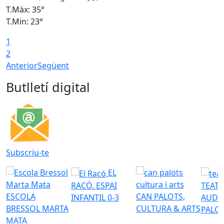
T.Màx: 35°
T
T.Min: 23°
T
1
2
Anterior
Següent
Butlletí digital
Subscriu-te
EL
RACÓ. ESPAI
TEATR
ESCOLA
CAN PALOTS,
INFANTIL 0-3
AUDI
BRESSOL MARTA
CULTURA & ARTS
PALO
MATA