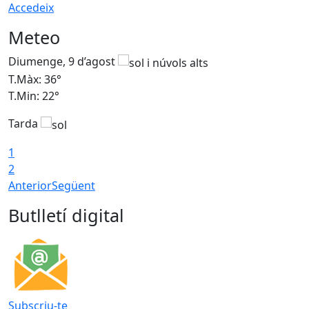
Accedeix
Meteo
Diumenge, 9 d’agost
D
T.Màx: 36°
T
T.Min: 22°
T
Tarda
T
1
2
Anterior
Següent
Butlletí digital
Subscriu-te