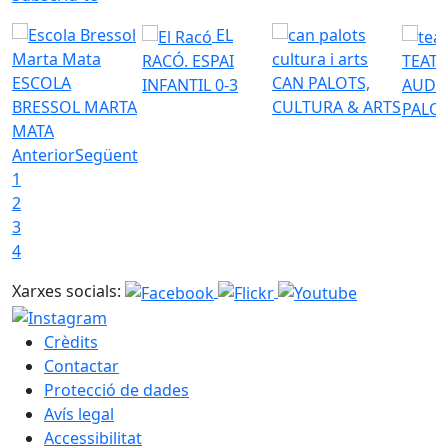
EL
RACÓ. ESPAI
TEATR
ESCOLA
CAN PALOTS,
INFANTIL 0-3
AUDI
BRESSOL MARTA
CULTURA & ARTS
PALO
MATA
Anterior
Següent
1
2
3
4
Xarxes socials:
Crèdits
Contactar
Protecció de dades
Avís legal
Accessibilitat