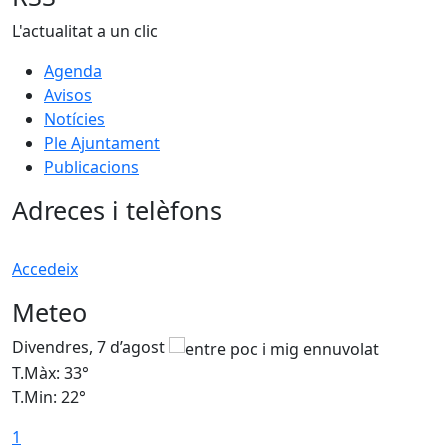
L'actualitat a un clic
Agenda
Avisos
Notícies
Ple Ajuntament
Publicacions
Adreces i telèfons
Accedeix
Meteo
Divendres, 7 d’agost
D
T.Màx: 33°
T
T.Min: 22°
T
1