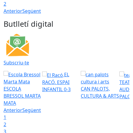
2
Anterior
Següent
Butlletí digital
Subscriu-te
EL
RACÓ. ESPAI
TEATR
ESCOLA
CAN PALOTS,
INFANTIL 0-3
AUDI
BRESSOL MARTA
CULTURA & ARTS
PALO
MATA
Anterior
Següent
1
2
3