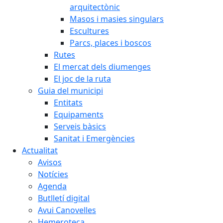
arquitectònic
Masos i masies singulars
Escultures
Parcs, places i boscos
Rutes
El mercat dels diumenges
El joc de la ruta
Guia del municipi
Entitats
Equipaments
Serveis bàsics
Sanitat i Emergències
Actualitat
Avisos
Notícies
Agenda
Butlletí digital
Avui Canovelles
Hemeroteca