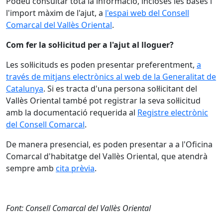
Podeu consultar tota la informació, incloses les bases i
l'import màxim de l'ajut, a
l'espai web del Consell
Comarcal del Vallès Oriental
.
Com fer la sol·licitud per a l'ajut al lloguer?
Les sol·licituds es poden presentar preferentment,
a
través de mitjans electrònics al web de la Generalitat de
Catalunya
. Si es tracta d'una persona sol·licitant del
Vallès Oriental també pot registrar la seva sol·licitud
amb la documentació requerida al
Registre electrònic
del Consell Comarcal
.
De manera presencial, es poden presentar a a l'Oficina
Comarcal d'habitatge del Vallès Oriental, que atendrà
sempre amb
cita prèvia
.
Font: Consell Comarcal del Vallès Oriental