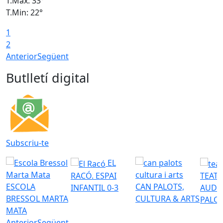
T.Màx: 33°
T
T.Min: 22°
T
1
2
Anterior
Següent
Butlletí digital
Subscriu-te
EL
RACÓ. ESPAI
TEATR
ESCOLA
CAN PALOTS,
INFANTIL 0-3
AUDI
BRESSOL MARTA
CULTURA & ARTS
PALO
MATA
Anterior
Següent