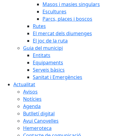
Masos i masies singulars
Escultures
Parcs, places i boscos
Rutes
El mercat dels diumenges
El joc de la ruta
Guia del municipi
Entitats
Equipaments
Serveis bàsics
Sanitat i Emergències
Actualitat
Avisos
Notícies
Agenda
Butlletí digital
Avui Canovelles
Hemeroteca
Contacte de comunicació