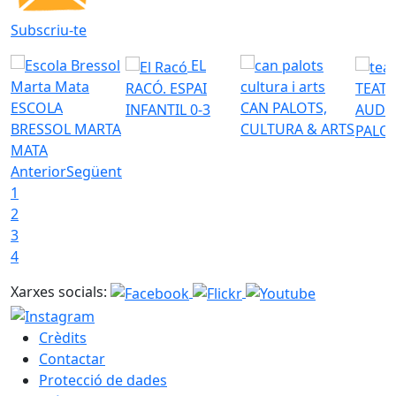
Subscriu-te
EL
RACÓ. ESPAI
TEATR
ESCOLA
CAN PALOTS,
INFANTIL 0-3
AUDI
BRESSOL MARTA
CULTURA & ARTS
PALO
MATA
Anterior
Següent
1
2
3
4
Xarxes socials:
Crèdits
Contactar
Protecció de dades