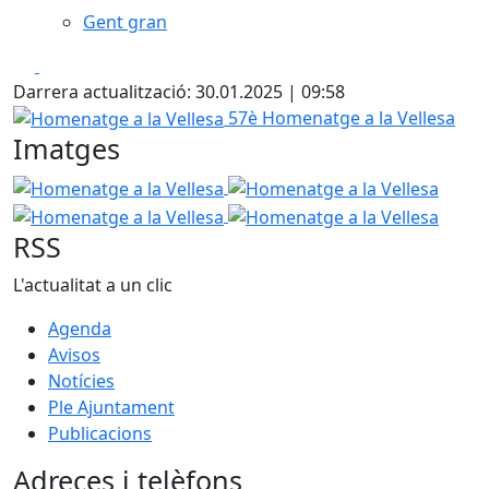
Gent gran
Facebook
X
Darrera actualització: 30.01.2025 | 09:58
Homenatge a la Vellesa
57è Homenatge a la Vellesa
Imatges
Homenatge a la Vellesa
Homenatge a la Vellesa
Homen
Homenatge a la Vellesa
RSS
L'actualitat a un clic
Agenda
Avisos
Notícies
Ple Ajuntament
Publicacions
Adreces i telèfons