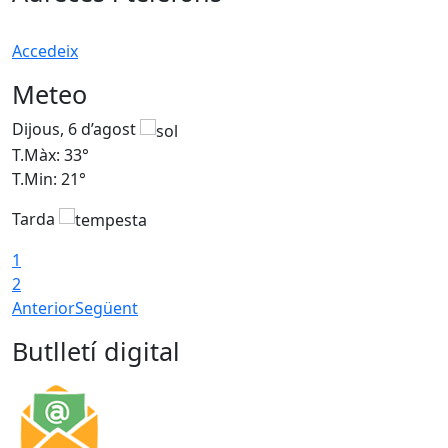
Accedeix
Meteo
Dijous, 6 d’agost
D
T.Màx: 33°
T
T.Min: 21°
T
Tarda
T
1
2
Anterior
Següent
Butlletí digital