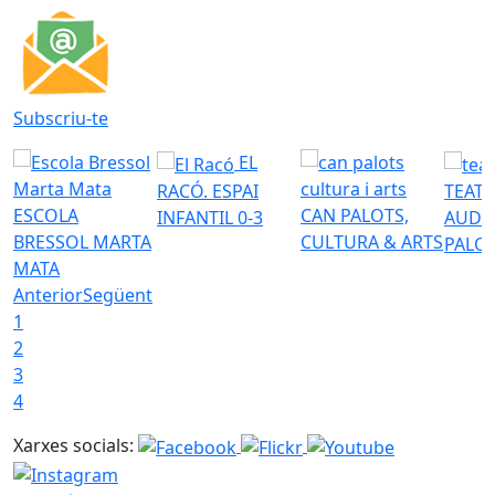
Subscriu-te
EL
RACÓ. ESPAI
TEATR
ESCOLA
CAN PALOTS,
INFANTIL 0-3
AUDI
BRESSOL MARTA
CULTURA & ARTS
PALO
MATA
Anterior
Següent
1
2
3
4
Xarxes socials: