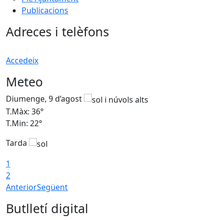
Publicacions
Adreces i telèfons
Accedeix
Meteo
Diumenge, 9 d’agost
D
T.Màx: 36°
T
T.Min: 22°
T
Tarda
T
1
2
Anterior
Següent
Butlletí digital