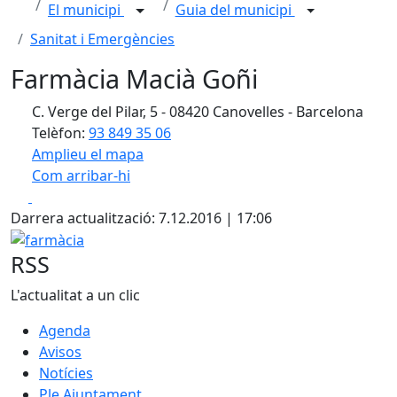
El municipi
Guia del municipi
Sanitat i Emergències
Farmàcia Macià Goñi
C. Verge del Pilar, 5 - 08420 Canovelles - Barcelona
Telèfon:
93 849 35 06
Amplieu el mapa
Com arribar-hi
Leaflet
| ©
OpenStreetMap
contributors
Facebook
X
+
Darrera actualització: 7.12.2016 | 17:06
−
farmàcia
RSS
L'actualitat a un clic
Agenda
Avisos
Notícies
Ple Ajuntament