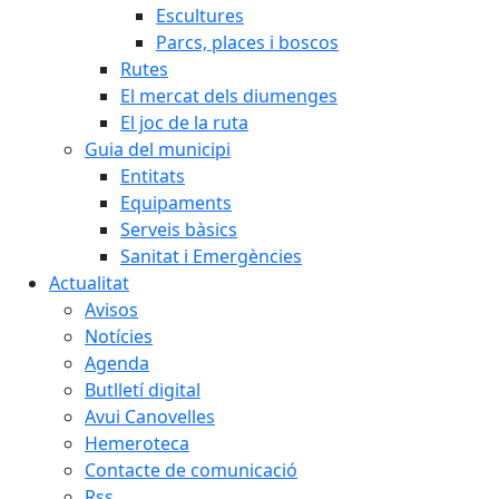
Escultures
Parcs, places i boscos
Rutes
El mercat dels diumenges
El joc de la ruta
Guia del municipi
Entitats
Equipaments
Serveis bàsics
Sanitat i Emergències
Actualitat
Avisos
Notícies
Agenda
Butlletí digital
Avui Canovelles
Hemeroteca
Contacte de comunicació
Rss