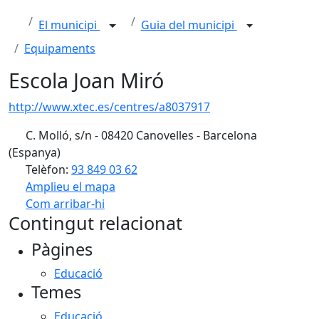
El municipi
Guia del municipi
Equipaments
Escola Joan Miró
http://www.xtec.es/centres/a8037917
C. Molló, s/n - 08420 Canovelles - Barcelona
(Espanya)
Telèfon:
93 849 03 62
Amplieu el mapa
Com arribar-hi
Leaflet
| ©
OpenStreetMap
contributors
Contingut relacionat
+
Pàgines
−
Educació
Temes
Educació