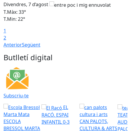
Divendres, 7 d’agost
D
T.Màx: 33°
T
T.Min: 22°
T
1
2
Anterior
Següent
Butlletí digital
Subscriu-te
EL
RACÓ. ESPAI
TEATR
ESCOLA
CAN PALOTS,
INFANTIL 0-3
AUDI
BRESSOL MARTA
CULTURA & ARTS
PALO