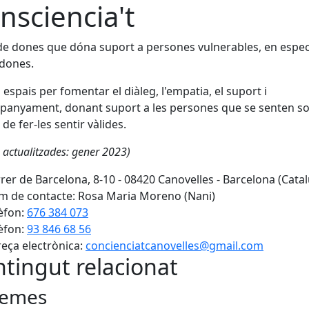
nsciencia't
e dones que dóna suport a persones vulnerables, en espec
 dones.
espais per fomentar el diàleg, l'empatia, el suport i
panyament, donant suport a les persones que se senten so
 de fer-les sentir vàlides.
 actualitzades: gener 2023)
rer de Barcelona, 8-10 - 08420 Canovelles - Barcelona (Cata
 de contacte: Rosa Maria Moreno (Nani)
èfon:
676 384 073
èfon:
93 846 68 56
eça electrònica:
concienciatcanovelles@gmail.com
tingut relacionat
emes