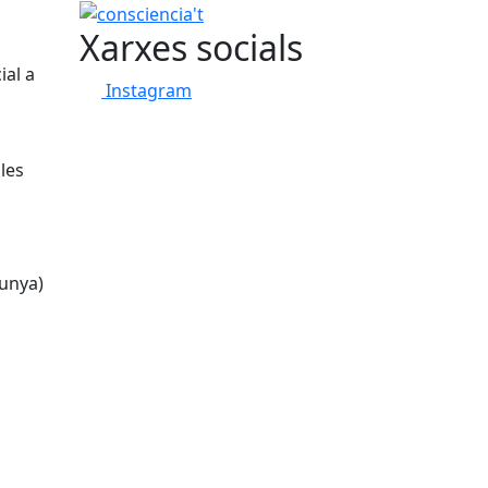
consciencia't
Xarxes socials
ial a
Instagram
les
lunya)