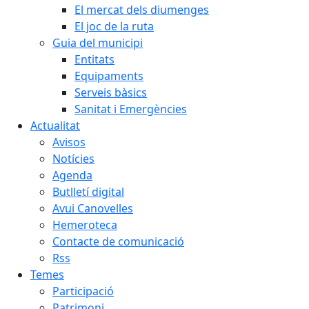
El mercat dels diumenges
El joc de la ruta
Guia del municipi
Entitats
Equipaments
Serveis bàsics
Sanitat i Emergències
Actualitat
Avisos
Notícies
Agenda
Butlletí digital
Avui Canovelles
Hemeroteca
Contacte de comunicació
Rss
Temes
Participació
Patrimoni