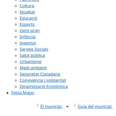
Cultura
Igualtat
Educació
Esports
Gent gran
Infància
Joventut
Serveis Socials
Salut pública
Urbanisme
Medi ambient
Seguretat Ciutadana
Convivència i solidaritat
Dinamització Econòmica
Festa Major
El municipi
Guia del municipi