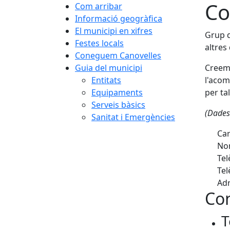
Co
Com arribar
Informació geogràfica
El municipi en xifres
Grup d
Festes locals
altres
Coneguem Canovelles
Guia del municipi
Creem 
Entitats
l'acom
Equipaments
per tal
Serveis bàsics
(Dades
Sanitat i Emergències
Car
Nom
Tel
Tel
Adr
Con
T