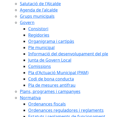
Salutació de l'Alcalde
Agenda de l'alcalde
Grups municipals
Govern
Consistori
Regidories
Organigrama i cartipàs
Ple municipal
Informació del desenvolupament del ple
Junta de Govern Local
Comissions
Pla d'Actuació Municipal (PAM)
Codi de bona conducta
Pla de mesures antifrau
Plans, programes i campanyes
Normativa
Ordenances fiscals
Ordenances reguladores i reglaments
Estatuts i reglaments de funcionament