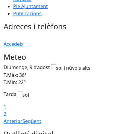
Ple Ajuntament
Publicacions
Adreces i telèfons
Accedeix
Meteo
Diumenge, 9 d’agost
D
T.Màx: 36°
T
T.Min: 22°
T
Tarda
T
1
2
Anterior
Següent
Butlletí digital