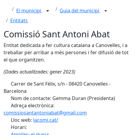
El municipi
Guia del municipi
Entitats
Comissió Sant Antoni Abat
Entitat dedicada a fer cultura catalana a Canovelles, i a
treballar per arribar a més persones i fer difusió de tot
el que organitzen.
(Dades actualitzades: gener 2023)
Carrer de Sant Fèlix, s/n - 08420 Canovelles -
Barcelona
Nom de contacte: Gemma Duran (Presidenta)
Adreça electrònica:
comissiosantantoniabat@gmail.com
Lloc web:
lacomi.cat/
Horari:
Amplieu el mapa