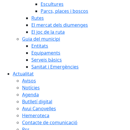
Escultures
Parcs, places i boscos
Rutes
El mercat dels diumenges
El joc de la ruta
Guia del municipi
Entitats
Equipaments
Serveis bàsics
Sanitat i Emergències
Actualitat
Avisos
Notícies
Agenda
Butlletí digital
Avui Canovelles
Hemeroteca
Contacte de comunicació
Rss