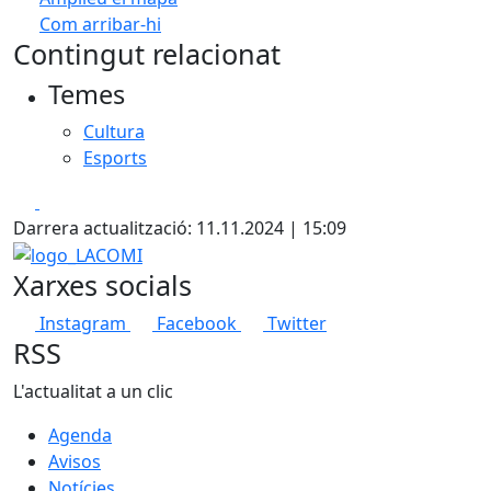
Com arribar-hi
Leaflet
| ©
OpenStreetMap
contributors
Contingut relacionat
+
Temes
−
Cultura
Esports
Facebook
X
Darrera actualització: 11.11.2024 | 15:09
logo_LACOMI
Xarxes socials
Instagram
Facebook
Twitter
RSS
L'actualitat a un clic
Agenda
Avisos
Notícies