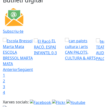
Subscriu-te
EL
RACÓ. ESPAI
TEATR
ESCOLA
CAN PALOTS,
INFANTIL 0-3
AUDI
BRESSOL MARTA
CULTURA & ARTS
PALO
MATA
Anterior
Següent
1
2
3
4
Xarxes socials: