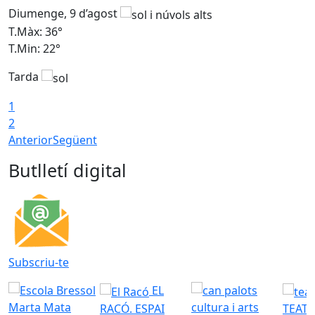
Diumenge, 9 d’agost
D
T.Màx: 36°
T
T.Min: 22°
T
Tarda
T
1
2
Anterior
Següent
Butlletí digital
Subscriu-te
EL
RACÓ. ESPAI
TEATR