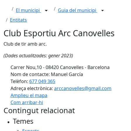
El municipi
Guia del municipi
Entitats
Club Esportiu Arc Canovelles
Club de tir amb arc.
(Dades actualitzades: gener 2023)
Carrer Nou,10 - 08420 Canovelles - Barcelona
Nom de contacte: Manuel García
Telèfon:
677 049 365
Adreça electrònica:
arccanovelles@gmail.com
Amplieu el mapa
Com arribar-hi
Leaflet
| ©
OpenStreetMap
contributors
Contingut relacionat
+
Temes
−
Esports