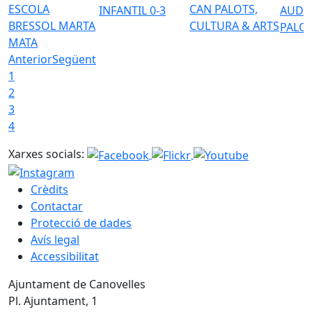
ESCOLA
CAN PALOTS,
INFANTIL 0-3
AUDI
BRESSOL MARTA
CULTURA & ARTS
PALO
MATA
Anterior
Següent
1
2
3
4
Xarxes socials:
Crèdits
Contactar
Protecció de dades
Avís legal
Accessibilitat
Ajuntament de Canovelles
Pl. Ajuntament, 1