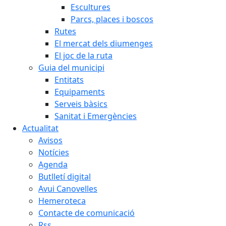
Escultures
Parcs, places i boscos
Rutes
El mercat dels diumenges
El joc de la ruta
Guia del municipi
Entitats
Equipaments
Serveis bàsics
Sanitat i Emergències
Actualitat
Avisos
Notícies
Agenda
Butlletí digital
Avui Canovelles
Hemeroteca
Contacte de comunicació
Rss