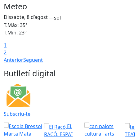
Meteo
Dissabte, 8 d’agost
D
T.Màx: 35°
T
T.Min: 23°
T
1
2
Anterior
Següent
Butlletí digital
Subscriu-te
EL
RACÓ. ESPAI
TEATR