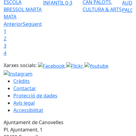
ESCOLA
CAN PALOTS,
INFANTIL 0-3
AUDI
BRESSOL MARTA
CULTURA & ARTS
PALO
MATA
Anterior
Següent
1
2
3
4
Xarxes socials:
Crèdits
Contactar
Protecció de dades
Avís legal
Accessibilitat
Ajuntament de Canovelles
Pl. Ajuntament, 1