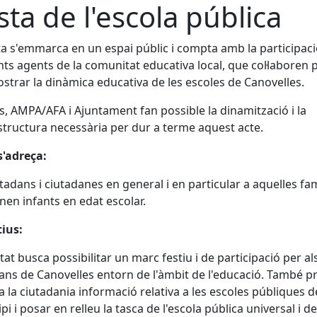
sta de l'escola pública
ta s'emmarca en un espai públic i compta amb la participaci
nts agents de la comunitat educativa local, que col·laboren 
strar la dinàmica educativa de les escoles de Canovelles.
s, AMPA/AFA i Ajuntament fan possible la dinamització i la
structura necessària per dur a terme aquest acte.
s'adreça:
utadans i ciutadanes en general i en particular a aquelles fam
nen infants en edat escolar.
ius:
vitat busca possibilitar un marc festiu i de participació per al
ans de Canovelles entorn de l'àmbit de l'educació. També p
 a la ciutadania informació relativa a les escoles públiques d
pi i posar en relleu la tasca de l'escola pública universal i de