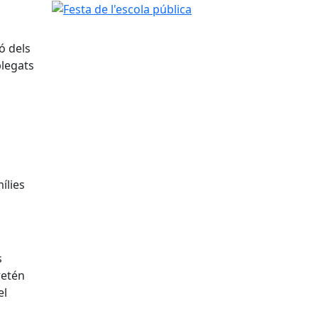
Festa de l'escola pública
ó dels
plegats
ílies
s
retén
el