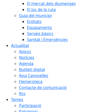
El mercat dels diumenges
El joc de la ruta
Guia del municipi
Entitats
Equipaments
Serveis bàsics
Sanitat i Emergències
Actualitat
Avisos
Notícies
Agenda
Butlletí digital
Avui Canovelles
Hemeroteca
Contacte de comunicació
Rss
Temes
Participació
Patrimoni