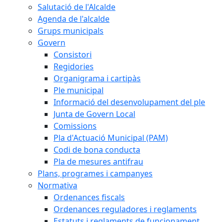
Salutació de l'Alcalde
Agenda de l'alcalde
Grups municipals
Govern
Consistori
Regidories
Organigrama i cartipàs
Ple municipal
Informació del desenvolupament del ple
Junta de Govern Local
Comissions
Pla d'Actuació Municipal (PAM)
Codi de bona conducta
Pla de mesures antifrau
Plans, programes i campanyes
Normativa
Ordenances fiscals
Ordenances reguladores i reglaments
Estatuts i reglaments de funcionament