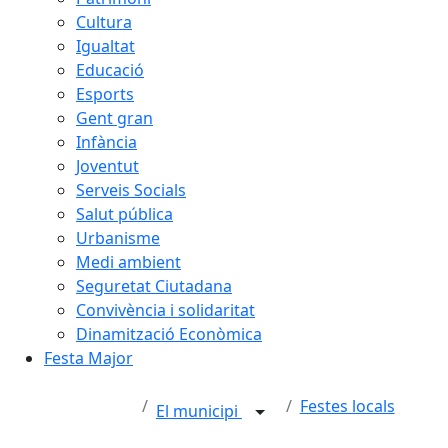
Cultura
Igualtat
Educació
Esports
Gent gran
Infància
Joventut
Serveis Socials
Salut pública
Urbanisme
Medi ambient
Seguretat Ciutadana
Convivència i solidaritat
Dinamització Econòmica
Festa Major
Festes locals
El municipi