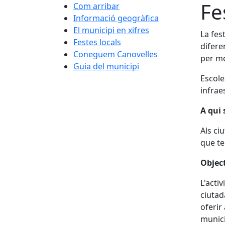
Fe
Com arribar
Informació geogràfica
El municipi en xifres
La fes
Festes locals
difere
Coneguem Canovelles
per mo
Guia del municipi
Escole
infrae
A qui 
Als ci
que te
Object
L'acti
ciutad
oferir
munici