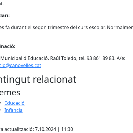
t.
dari:
 es fa durant el segon trimestre del curs escolar. Normalmen
inació:
 Municipal d'Educació. Raúl Toledo, tel. 93 861 89 83. A/e:
cio@canovelles.cat
tingut relacionat
emes
Educació
Infància
cebook
X
a actualització: 7.10.2024 | 11:30