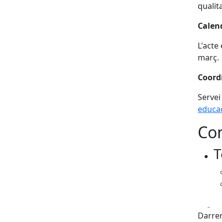
qualita
Calen
L'acte
març.
Coord
Servei
educa
Con
T
Fa
Darrer