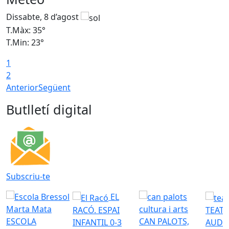
Dissabte, 8 d’agost
D
T.Màx: 35°
T
T.Min: 23°
T
1
2
Anterior
Següent
Butlletí digital
Subscriu-te
EL
RACÓ. ESPAI
TEATR
ESCOLA
CAN PALOTS,
INFANTIL 0-3
AUDI