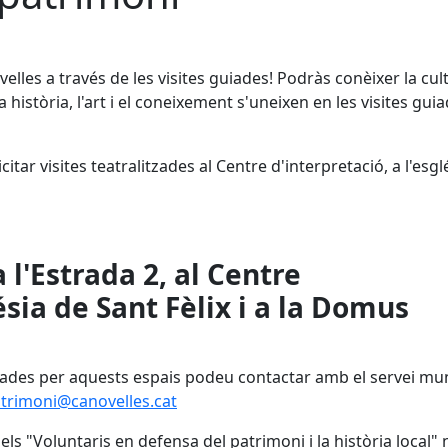
elles a través de les visites guiades! Podràs conèixer la cult
la història, l'art i el coneixement s'uneixen en les visites gui
itar visites teatralitzades al Centre d'interpretació, a l'esgl
 l'Estrada 2, al Centre
ésia de Sant Fèlix i a la Domus
iades per aquests espais podeu contactar amb el servei mun
trimoni@canovelles.cat
dels "Voluntaris en defensa del patrimoni i la història local