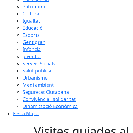
Patrimoni
Cultura
Igualtat
Educació
Esports
Gent gran
Infància
Joventut
Serveis Socials
Salut pública
Urbanisme
Medi ambient
Seguretat Ciutadana
Convivència i solidaritat
Dinamització Econòmica
Festa Major
Visites guiades al