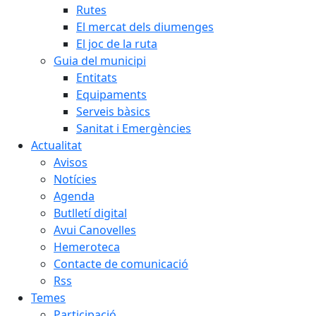
Rutes
El mercat dels diumenges
El joc de la ruta
Guia del municipi
Entitats
Equipaments
Serveis bàsics
Sanitat i Emergències
Actualitat
Avisos
Notícies
Agenda
Butlletí digital
Avui Canovelles
Hemeroteca
Contacte de comunicació
Rss
Temes
Participació