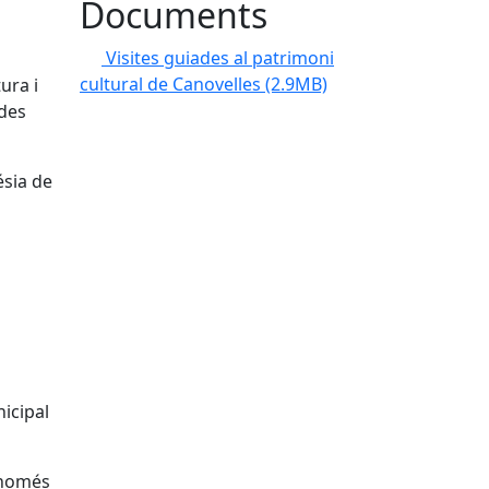
Documents
Visites guiades al patrimoni
cultural de Canovelles
(2.9MB)
ura i
ades
ésia de
icipal
" només