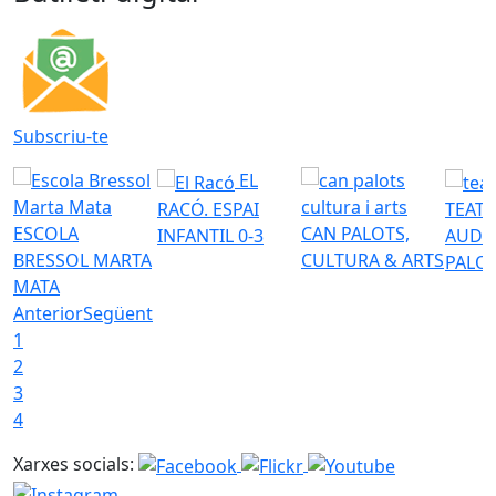
Subscriu-te
EL
RACÓ. ESPAI
TEATR
ESCOLA
CAN PALOTS,
INFANTIL 0-3
AUDI
BRESSOL MARTA
CULTURA & ARTS
PALO
MATA
Anterior
Següent
1
2
3
4
Xarxes socials: