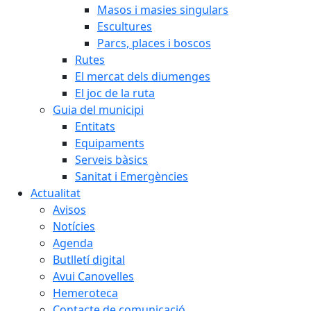
Masos i masies singulars
Escultures
Parcs, places i boscos
Rutes
El mercat dels diumenges
El joc de la ruta
Guia del municipi
Entitats
Equipaments
Serveis bàsics
Sanitat i Emergències
Actualitat
Avisos
Notícies
Agenda
Butlletí digital
Avui Canovelles
Hemeroteca
Contacte de comunicació