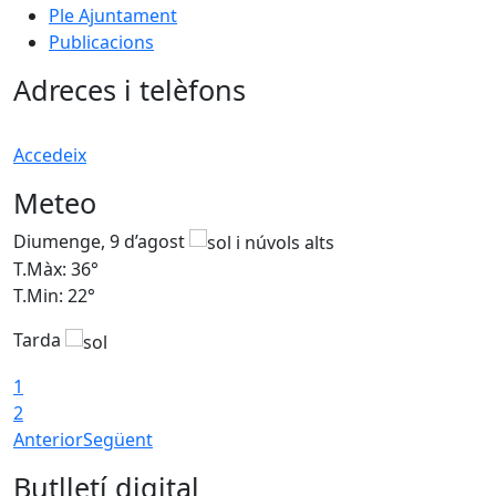
Ple Ajuntament
Publicacions
Adreces i telèfons
Accedeix
Meteo
Diumenge, 9 d’agost
D
T.Màx: 36°
T
T.Min: 22°
T
Tarda
T
1
2
Anterior
Següent
Butlletí digital