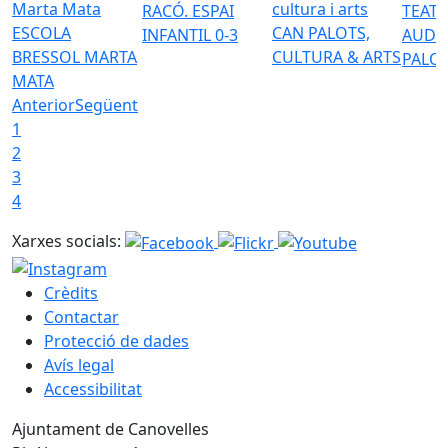
RACÓ. ESPAI
TEATR
ESCOLA
CAN PALOTS,
INFANTIL 0-3
AUDI
BRESSOL MARTA
CULTURA & ARTS
PALO
MATA
Anterior
Següent
1
2
3
4
Xarxes socials:
Crèdits
Contactar
Protecció de dades
Avís legal
Accessibilitat
Ajuntament de Canovelles