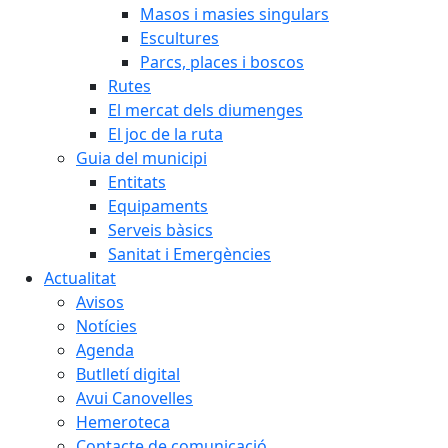
Masos i masies singulars
Escultures
Parcs, places i boscos
Rutes
El mercat dels diumenges
El joc de la ruta
Guia del municipi
Entitats
Equipaments
Serveis bàsics
Sanitat i Emergències
Actualitat
Avisos
Notícies
Agenda
Butlletí digital
Avui Canovelles
Hemeroteca
Contacte de comunicació