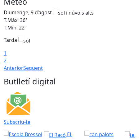
Meteo
Diumenge, 9 d’agost
D
T.Màx: 36°
T
T.Min: 22°
T
Tarda
T
1
2
Anterior
Següent
Butlletí digital
Subscriu-te
EL