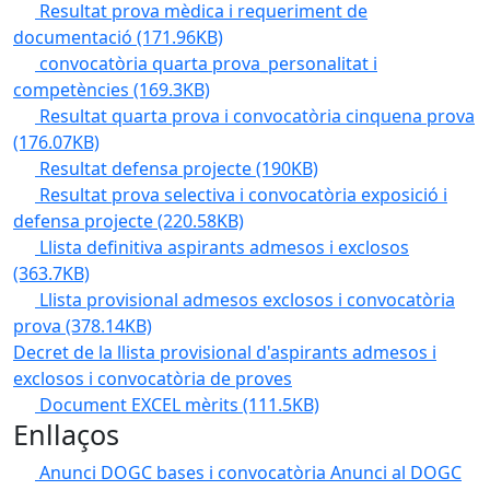
Resultat prova mèdica i requeriment de
documentació
(171.96KB)
convocatòria quarta prova_personalitat i
competències
(169.3KB)
Resultat quarta prova i convocatòria cinquena prova
(176.07KB)
Resultat defensa projecte
(190KB)
Resultat prova selectiva i convocatòria exposició i
defensa projecte
(220.58KB)
Llista definitiva aspirants admesos i exclosos
(363.7KB)
Llista provisional admesos exclosos i convocatòria
prova
(378.14KB)
Decret de la llista provisional d'aspirants admesos i
exclosos i convocatòria de proves
Document EXCEL mèrits
(111.5KB)
Enllaços
Anunci DOGC bases i convocatòria
Anunci al DOGC