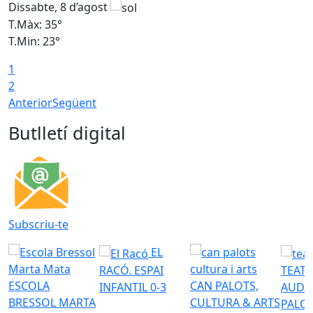
Dissabte, 8 d’agost
D
T.Màx: 35°
T
T.Min: 23°
T
1
2
Anterior
Següent
Butlletí digital
Subscriu-te
EL
RACÓ. ESPAI
TEATR
ESCOLA
CAN PALOTS,
INFANTIL 0-3
AUDI
BRESSOL MARTA
CULTURA & ARTS
PALO