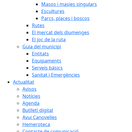
Masos i masies singulars
Escultures
Parcs, places i boscos
Rutes
El mercat dels diumenges
El joc de la ruta
Guia del municipi
Entitats
Equipaments
Serveis bàsics
Sanitat i Emergències
Actualitat
Avisos
Notícies
Agenda
Butlletí digital
Avui Canovelles
Hemeroteca
Contacte de comunicació