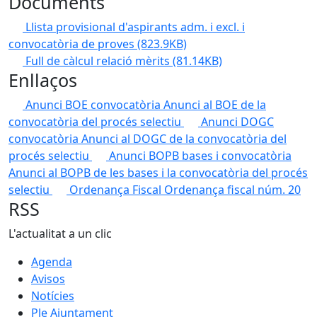
Documents
Llista provisional d'aspirants adm. i excl. i
convocatòria de proves
(823.9KB)
Full de càlcul relació mèrits
(81.14KB)
Enllaços
Anunci BOE convocatòria
Anunci al BOE de la
convocatòria del procés selectiu
Anunci DOGC
convocatòria
Anunci al DOGC de la convocatòria del
procés selectiu
Anunci BOPB bases i convocatòria
Anunci al BOPB de les bases i la convocatòria del procés
selectiu
Ordenança Fiscal
Ordenança fiscal núm. 20
RSS
L'actualitat a un clic
Agenda
Avisos
Notícies
Ple Ajuntament