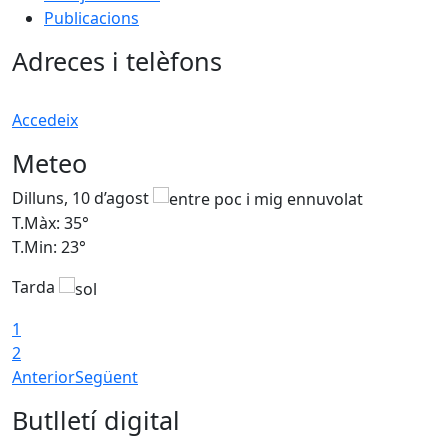
Publicacions
Adreces i telèfons
Accedeix
Meteo
Dilluns, 10 d’agost
D
T.Màx: 35°
T
T.Min: 23°
T
Tarda
T
1
2
Anterior
Següent
Butlletí digital