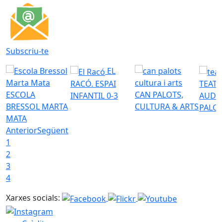
Subscriu-te
EL
RACÓ. ESPAI
TEATR
ESCOLA
CAN PALOTS,
INFANTIL 0-3
AUDI
BRESSOL MARTA
CULTURA & ARTS
PALO
MATA
Anterior
Següent
1
2
3
4
Xarxes socials: