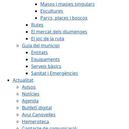
Masos i masies singulars
Escultures
Parcs, places i boscos
Rutes
El mercat dels diumenges
El joc de la ruta
Guia del municipi
Entitats
Equipaments
Serveis bàsics
Sanitat i Emergències
Actualitat
Avisos
Notícies
Agenda
Butlletí digital
Avui Canovelles
Hemeroteca
Contacte de comunicació