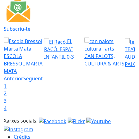
Subscriu-te
EL
RACÓ. ESPAI
TEATR
ESCOLA
CAN PALOTS,
INFANTIL 0-3
AUDI
BRESSOL MARTA
CULTURA & ARTS
PALO
MATA
Anterior
Següent
1
2
3
4
Xarxes socials:
Crèdits