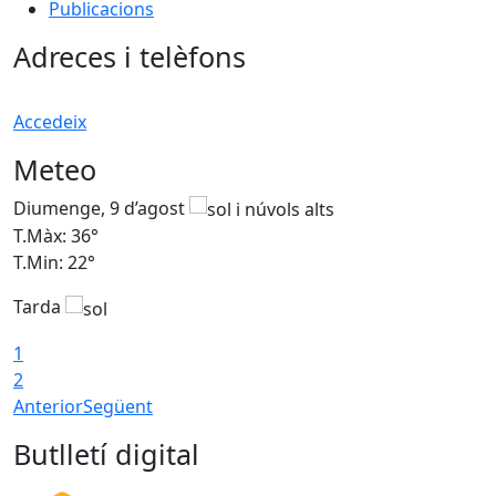
Publicacions
Adreces i telèfons
Accedeix
Meteo
Diumenge, 9 d’agost
D
T.Màx: 36°
T
T.Min: 22°
T
Tarda
T
1
2
Anterior
Següent
Butlletí digital