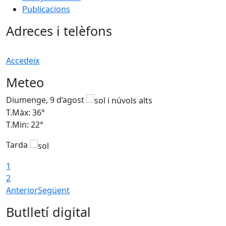
Publicacions
Adreces i telèfons
Accedeix
Meteo
Diumenge, 9 d’agost
D
T.Màx: 36°
T
T.Min: 22°
T
Tarda
T
1
2
Anterior
Següent
Butlletí digital