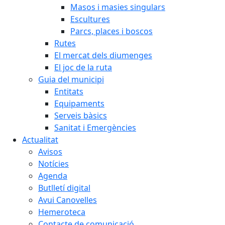
Masos i masies singulars
Escultures
Parcs, places i boscos
Rutes
El mercat dels diumenges
El joc de la ruta
Guia del municipi
Entitats
Equipaments
Serveis bàsics
Sanitat i Emergències
Actualitat
Avisos
Notícies
Agenda
Butlletí digital
Avui Canovelles
Hemeroteca
Contacte de comunicació