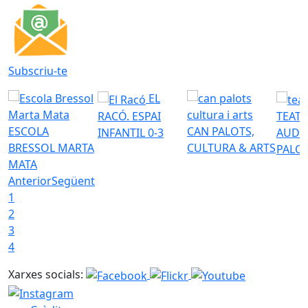
Subscriu-te
EL
RACÓ. ESPAI
TEATR
ESCOLA
CAN PALOTS,
INFANTIL 0-3
AUDI
BRESSOL MARTA
CULTURA & ARTS
PALO
MATA
Anterior
Següent
1
2
3
4
Xarxes socials: