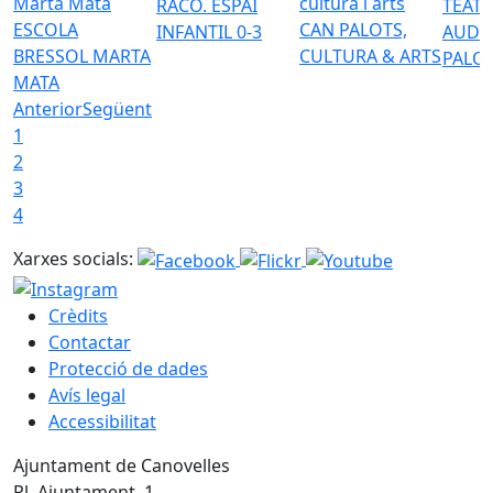
RACÓ. ESPAI
TEATR
ESCOLA
CAN PALOTS,
INFANTIL 0-3
AUDI
BRESSOL MARTA
CULTURA & ARTS
PALO
MATA
Anterior
Següent
1
2
3
4
Xarxes socials:
Crèdits
Contactar
Protecció de dades
Avís legal
Accessibilitat
Ajuntament de Canovelles
Pl. Ajuntament, 1