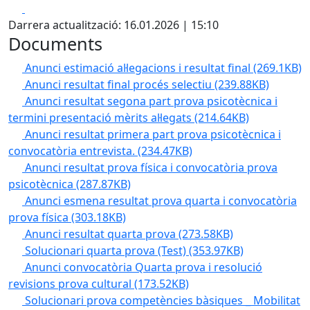
Facebook
X
Darrera actualització: 16.01.2026 | 15:10
Documents
Anunci estimació al·legacions i resultat final
(269.1KB)
Anunci resultat final procés selectiu
(239.88KB)
Anunci resultat segona part prova psicotècnica i
termini presentació mèrits al·legats
(214.64KB)
Anunci resultat primera part prova psicotècnica i
convocatòria entrevista.
(234.47KB)
Anunci resultat prova física i convocatòria prova
psicotècnica
(287.87KB)
Anunci esmena resultat prova quarta i convocatòria
prova física
(303.18KB)
Anunci resultat quarta prova
(273.58KB)
Solucionari quarta prova (Test)
(353.97KB)
Anunci convocatòria Quarta prova i resolució
revisions prova cultural
(173.52KB)
Solucionari prova competències bàsiques _ Mobilitat