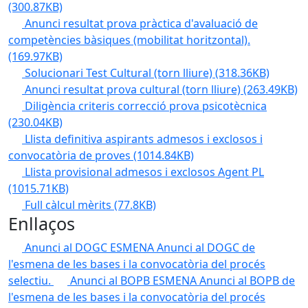
(300.87KB)
Anunci resultat prova pràctica d'avaluació de
competències bàsiques (mobilitat horitzontal).
(169.97KB)
Solucionari Test Cultural (torn lliure)
(318.36KB)
Anunci resultat prova cultural (torn lliure)
(263.49KB)
Diligència criteris correcció prova psicotècnica
(230.04KB)
Llista definitiva aspirants admesos i exclosos i
convocatòria de proves
(1014.84KB)
Llista provisional admesos i exclosos Agent PL
(1015.71KB)
Full càlcul mèrits
(77.8KB)
Enllaços
Anunci al DOGC ESMENA
Anunci al DOGC de
l'esmena de les bases i la convocatòria del procés
selectiu.
Anunci al BOPB ESMENA
Anunci al BOPB de
l'esmena de les bases i la convocatòria del procés