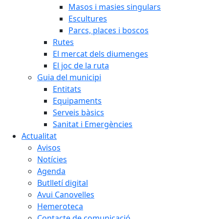
Masos i masies singulars
Escultures
Parcs, places i boscos
Rutes
El mercat dels diumenges
El joc de la ruta
Guia del municipi
Entitats
Equipaments
Serveis bàsics
Sanitat i Emergències
Actualitat
Avisos
Notícies
Agenda
Butlletí digital
Avui Canovelles
Hemeroteca
Contacte de comunicació