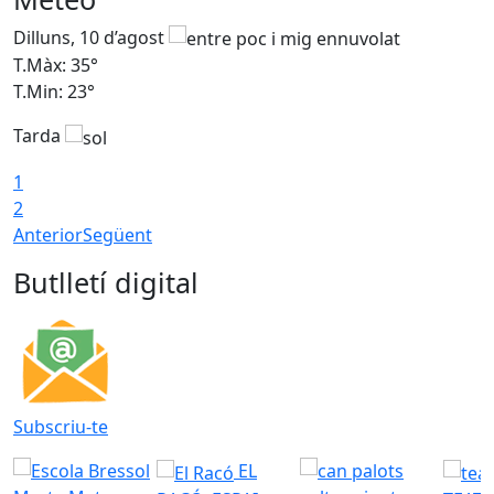
Dilluns, 10 d’agost
D
T.Màx: 35°
T
T.Min: 23°
T
Tarda
T
1
2
Anterior
Següent
Butlletí digital
Subscriu-te
EL