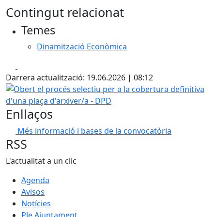
Contingut relacionat
Temes
Dinamització Econòmica
Facebook
X
Darrera actualització: 19.06.2026 | 08:12
Obert el procés selectiu per a la cobertura definitiva d'un
Enllaços
Més informació i bases de la convocatòria
RSS
L'actualitat a un clic
Agenda
Avisos
Notícies
Ple Ajuntament