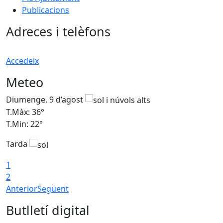
Publicacions
Adreces i telèfons
Accedeix
Meteo
Diumenge, 9 d’agost
D
T.Màx: 36°
T
T.Min: 22°
T
Tarda
T
1
2
Anterior
Següent
Butlletí digital