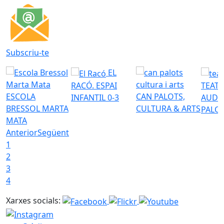
Subscriu-te
EL
RACÓ. ESPAI
TEATR
ESCOLA
CAN PALOTS,
INFANTIL 0-3
AUDI
BRESSOL MARTA
CULTURA & ARTS
PALO
MATA
Anterior
Següent
1
2
3
4
Xarxes socials: