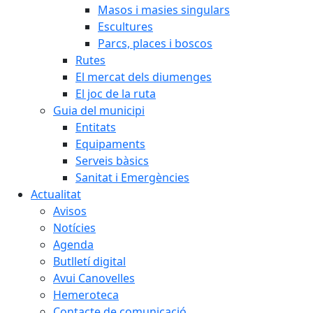
Masos i masies singulars
Escultures
Parcs, places i boscos
Rutes
El mercat dels diumenges
El joc de la ruta
Guia del municipi
Entitats
Equipaments
Serveis bàsics
Sanitat i Emergències
Actualitat
Avisos
Notícies
Agenda
Butlletí digital
Avui Canovelles
Hemeroteca
Contacte de comunicació