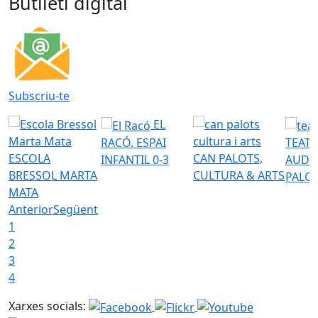
Butlletí digital
Subscriu-te
EL
RACÓ. ESPAI
TEATR
ESCOLA
CAN PALOTS,
INFANTIL 0-3
AUDI
BRESSOL MARTA
CULTURA & ARTS
PALO
MATA
Anterior
Següent
1
2
3
4
Xarxes socials: