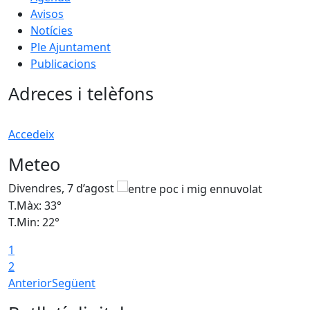
Avisos
Notícies
Ple Ajuntament
Publicacions
Adreces i telèfons
Accedeix
Meteo
Divendres, 7 d’agost
D
T.Màx: 33°
T
T.Min: 22°
T
1
2
Anterior
Següent