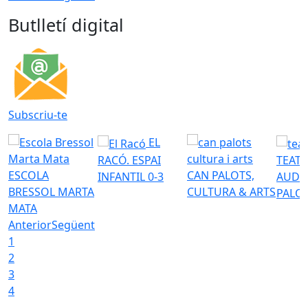
Butlletí digital
Subscriu-te
EL
RACÓ. ESPAI
TEATR
ESCOLA
CAN PALOTS,
INFANTIL 0-3
AUDI
BRESSOL MARTA
CULTURA & ARTS
PALO
MATA
Anterior
Següent
1
2
3
4