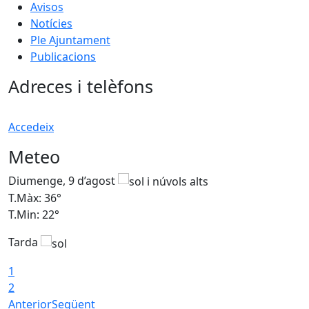
Avisos
Notícies
Ple Ajuntament
Publicacions
Adreces i telèfons
Accedeix
Meteo
Diumenge, 9 d’agost
D
T.Màx: 36°
T
T.Min: 22°
T
Tarda
T
1
2
Anterior
Següent