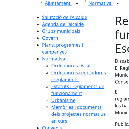
Ajuntament
Normativa
Re
Salutació de l'Alcalde
Agenda de l'alcalde
fu
Grups municipals
Govern
Es
Plans, programes i
campanyes
Normativa
Dissab
Ordenances fiscals
El Reg
Ordenances reguladores
Munici
i reglaments
Consel
Estatuts i reglaments de
El
funcionament
reglam
Urbanisme
les ba
Memòries i documents
Munici
dels projectes normatius
en curs
Public
Convenis