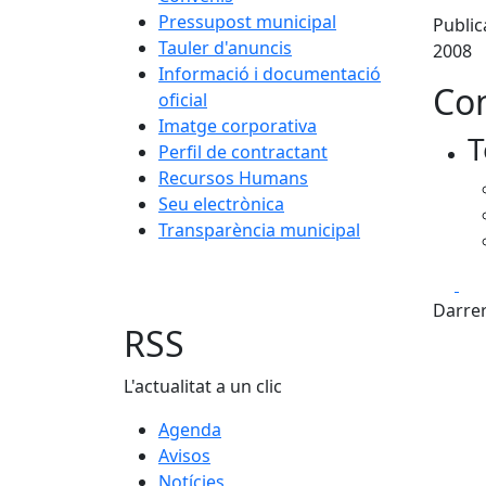
Pressupost municipal
Public
Tauler d'anuncis
2008
Informació i documentació
Con
oficial
Imatge corporativa
T
Perfil de contractant
Recursos Humans
Seu electrònica
Transparència municipal
Fa
Darrer
RSS
L'actualitat a un clic
Agenda
Avisos
Notícies