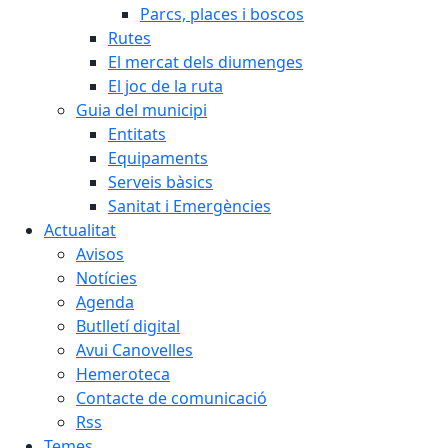
Parcs, places i boscos
Rutes
El mercat dels diumenges
El joc de la ruta
Guia del municipi
Entitats
Equipaments
Serveis bàsics
Sanitat i Emergències
Actualitat
Avisos
Notícies
Agenda
Butlletí digital
Avui Canovelles
Hemeroteca
Contacte de comunicació
Rss
Temes