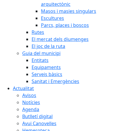
arquitectònic
Masos i masies singulars
Escultures
Parcs, places i boscos
Rutes
El mercat dels diumenges
El joc de la ruta
Guia del municipi
Entitats
Equipaments
Serveis bàsics
Sanitat i Emergències
Actualitat
Avisos
Notícies
Agenda
Butlletí digital
Avui Canovelles
Hemeroteca