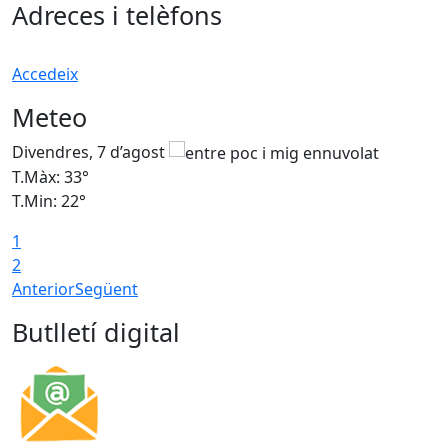
Adreces i telèfons
Accedeix
Meteo
Divendres, 7 d’agost
D
T.Màx: 33°
T
T.Min: 22°
T
1
2
Anterior
Següent
Butlletí digital