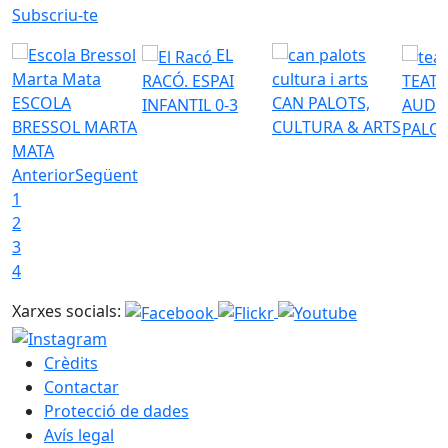
Subscriu-te
EL
RACÓ. ESPAI
TEATR
ESCOLA
CAN PALOTS,
INFANTIL 0-3
AUDI
BRESSOL MARTA
CULTURA & ARTS
PALO
MATA
Anterior
Següent
1
2
3
4
Xarxes socials:
Crèdits
Contactar
Protecció de dades
Avís legal