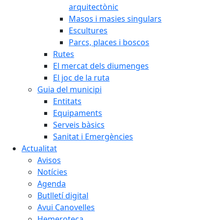
arquitectònic
Masos i masies singulars
Escultures
Parcs, places i boscos
Rutes
El mercat dels diumenges
El joc de la ruta
Guia del municipi
Entitats
Equipaments
Serveis bàsics
Sanitat i Emergències
Actualitat
Avisos
Notícies
Agenda
Butlletí digital
Avui Canovelles
Hemeroteca