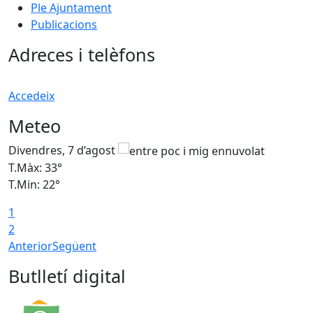
Ple Ajuntament
Publicacions
Adreces i telèfons
Accedeix
Meteo
Divendres, 7 d’agost
D
T.Màx: 33°
T
T.Min: 22°
T
1
2
Anterior
Següent
Butlletí digital