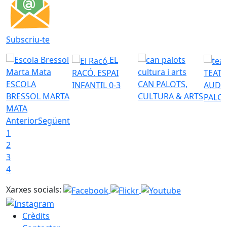
Subscriu-te
EL
RACÓ. ESPAI
TEATR
ESCOLA
CAN PALOTS,
INFANTIL 0-3
AUDI
BRESSOL MARTA
CULTURA & ARTS
PALO
MATA
Anterior
Següent
1
2
3
4
Xarxes socials:
Crèdits